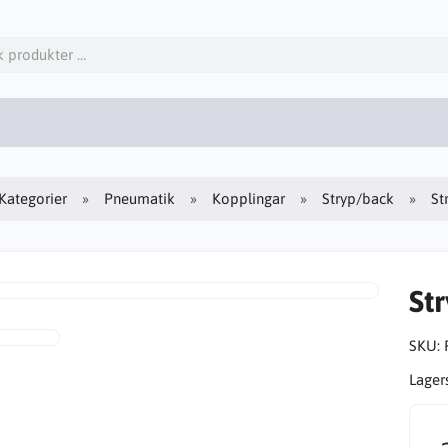
Kategorier
Pneumatik
Kopplingar
Stryp/back
St
St
SKU:
Lager