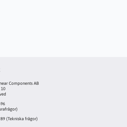
t
inear Components AB
 10
aved
596
urafrågor)
289
(Tekniska frågor)