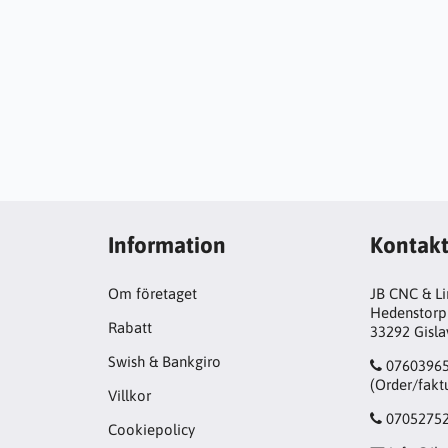
Information
Kontak
Om företaget
JB CNC & L
Hedenstorp
Rabatt
33292 Gisl
Swish & Bankgiro
0760396
(Order/fakt
Villkor
0705275
Cookiepolicy