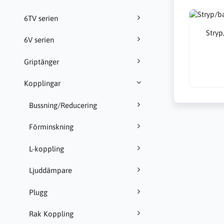
6TV serien
Stry
6V serien
Griptänger
Kopplingar
Bussning/Reducering
Förminskning
L-koppling
Ljuddämpare
Plugg
Rak Koppling