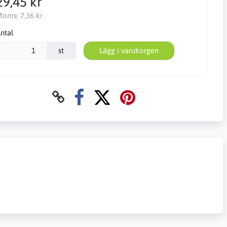
29,45 kr
Moms:
7,36 kr
ntal
st
Lägg i varukorgen