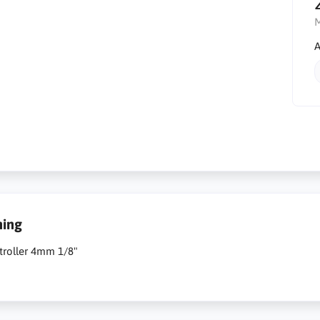
A
ning
troller 4mm 1/8"