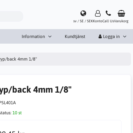
sv / SE / SEK
Konto
Call Us
Varukorg
Information
Kundtjänst
Logga in
ryp/back 4mm 1/8"
ryp/back 4mm 1/8"
PSL401A
status:
10 st