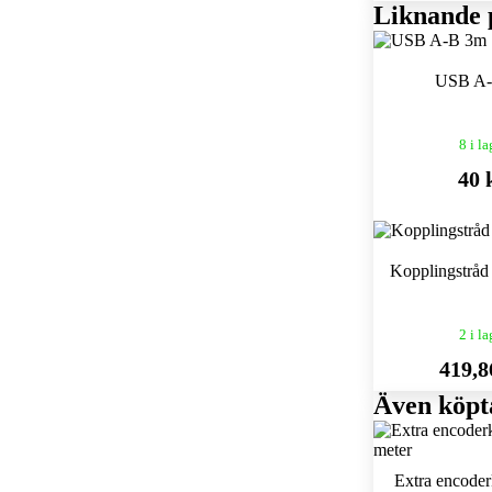
Liknande 
USB A
8 i la
40 
Kopplingstråd
2 i la
419,8
Även köpt
Extra encoder