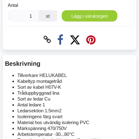
Antal
st
Lägg i varukorgen
Beskrivning
Tillverkare HELUKABEL
Kabeltyp montagetråd
Sort av kabel H07V-K
Tråduppbyggnad lina
Sort av ledar Cu
Antal ledare 1
Ledarsektion 1.5mm2
Isoleringens färg svart
Material hos utvändig isolering PVC
Märkspänning 470/750V
Arbetstemperatur -30...80°C