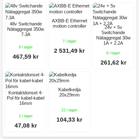
AXBB-E Ethernet
48v Switchande
motion controller
24v + 5v
Nätaggregat 350w
Switchande
7.3A
Nätaggregat 30w
7 i lager
1A + 2.2A
6 i lager
2 531,49 kr
6 i lager
467,59 kr
261,62 kr
Kabelkedja
Kontaktdonset 4-
20x29mm
Pol för kabel-kabel
16mm
22 i lager
2 i lager
104,33 kr
47,08 kr