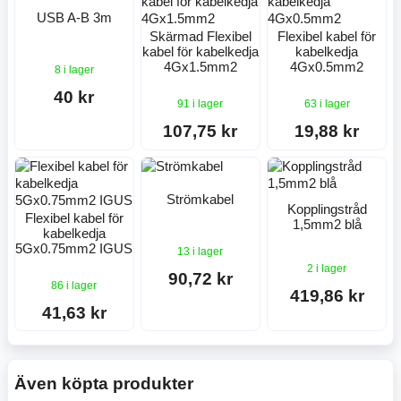
USB A-B 3m
Skärmad Flexibel
Flexibel kabel för
kabel för kabelkedja
kabelkedja
4Gx1.5mm2
4Gx0.5mm2
8 i lager
40 kr
91 i lager
63 i lager
107,75 kr
19,88 kr
Strömkabel
Kopplingstråd
Flexibel kabel för
1,5mm2 blå
kabelkedja
5Gx0.75mm2 IGUS
13 i lager
2 i lager
90,72 kr
86 i lager
419,86 kr
41,63 kr
Även köpta produkter