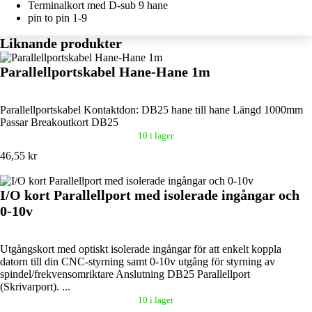
Terminalkort med D-sub 9 hane
pin to pin 1-9
Liknande produkter
Parallellportskabel Hane-Hane 1m
Parallellportskabel Kontaktdon: DB25 hane till hane Längd 1000mm
Passar Breakoutkort DB25
10 i lager
46,55 kr
I/O kort Parallellport med isolerade ingångar och
0-10v
Utgångskort med optiskt isolerade ingångar för att enkelt koppla
datorn till din CNC-styrning samt 0-10v utgång för styrning av
spindel/frekvensomriktare Anslutning DB25 Parallellport
(Skrivarport). ...
10 i lager