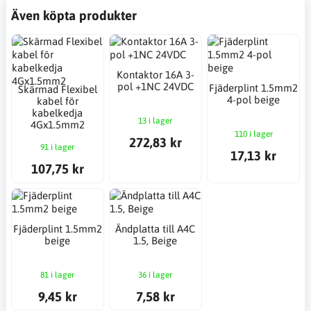
Även köpta produkter
Kontaktor 16A 3-
pol +1NC 24VDC
Fjäderplint 1.5mm2
Skärmad Flexibel
4-pol beige
kabel för
kabelkedja
13 i lager
4Gx1.5mm2
110 i lager
272,83 kr
91 i lager
17,13 kr
107,75 kr
Fjäderplint 1.5mm2
Ändplatta till A4C
beige
1.5, Beige
81 i lager
36 i lager
9,45 kr
7,58 kr