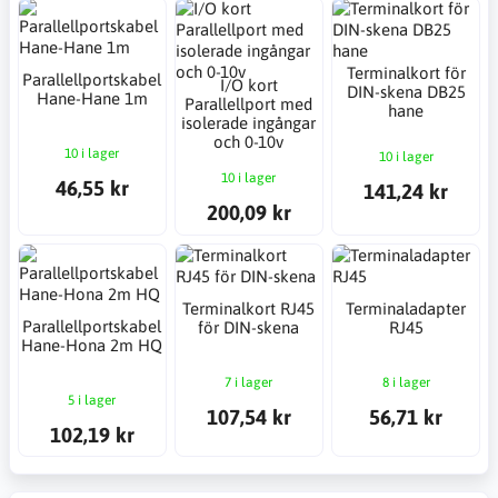
Terminalkort för
Parallellportskabel
I/O kort
DIN-skena DB25
Hane-Hane 1m
Parallellport med
hane
isolerade ingångar
och 0-10v
10 i lager
10 i lager
10 i lager
46,55 kr
141,24 kr
200,09 kr
Terminalkort RJ45
Terminaladapter
Parallellportskabel
för DIN-skena
RJ45
Hane-Hona 2m HQ
7 i lager
8 i lager
5 i lager
107,54 kr
56,71 kr
102,19 kr