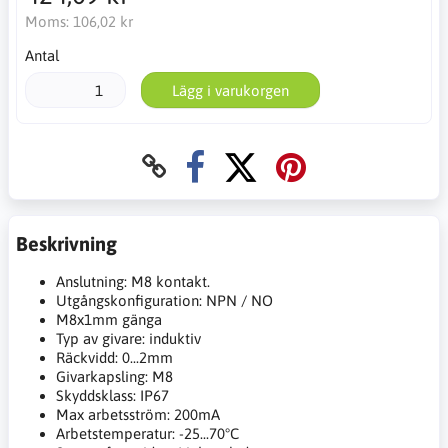
Moms:
106,02 kr
Antal
Lägg i varukorgen
Beskrivning
Anslutning: M8 kontakt.
Utgångskonfiguration: NPN / NO
M8x1mm gänga
Typ av givare: induktiv
Räckvidd: 0...2mm
Givarkapsling: M8
Skyddsklass: IP67
Max arbetsström: 200mA
Arbetstemperatur: -25...70°C