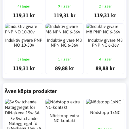
4 i lager
9 i lager
2 i lager
119,31 kr
119,31 kr
119,31 kr
Induktiv givare PNP
Induktiv givare M8
Induktiv givare M8
NO 10-30v
NPN NC 6-36v
PNP NC 6-36v
3 i lager
1 i lager
4 i lager
119,31 kr
89,88 kr
89,88 kr
Även köpta produkter
Nödstopp 1xNC
Nödstopp extra
5v Switchande
NC-kontakt
Nätaggregat för
DIN-skena 15w 3A