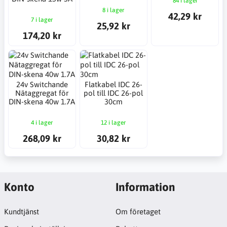
84 i lager
8 i lager
42,29 kr
7 i lager
25,92 kr
174,20 kr
24v Switchande
Flatkabel IDC 26-
Nätaggregat för
pol till IDC 26-pol
DIN-skena 40w 1.7A
30cm
4 i lager
12 i lager
268,09 kr
30,82 kr
Konto
Information
Kundtjänst
Om företaget