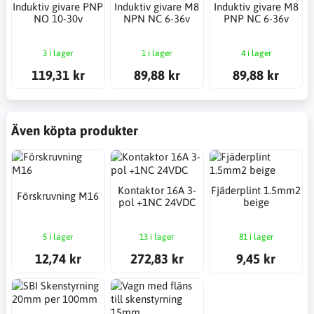
Induktiv givare PNP
Induktiv givare M8
Induktiv givare M8
NO 10-30v
NPN NC 6-36v
PNP NC 6-36v
3 i lager
1 i lager
4 i lager
119,31 kr
89,88 kr
89,88 kr
Även köpta produkter
Kontaktor 16A 3-
Fjäderplint 1.5mm2
Förskruvning M16
pol +1NC 24VDC
beige
5 i lager
13 i lager
81 i lager
12,74 kr
272,83 kr
9,45 kr