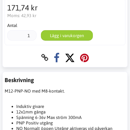
171,74 kr
Moms:
42,93 kr
Antal
Lägg i varukorgen
Beskrivning
M12-PNP-NO med M8-kontakt.
Induktiv givare
12x1mm gänga
Spänning 6-36v Max ström 300mA
PNP Positiv utgång
NO Normalt öppen Utgång aktiveras vid påverkan