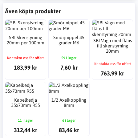
Även köpta produkter
SBI Skenstyrning
Smörjnippel 45
SBI Vagn med fläns
20mm per 100mm
grader M6
till skenstyrning
20mm
Kontakta oss för offert
59 i lager
Kontakta oss för offert
183,99 kr
7,60 kr
763,99 kr
Kabelkedja
1/2 Axelkoppling
35x73mm R55
8mm
11 i lager
6 i lager
312,44 kr
83,46 kr