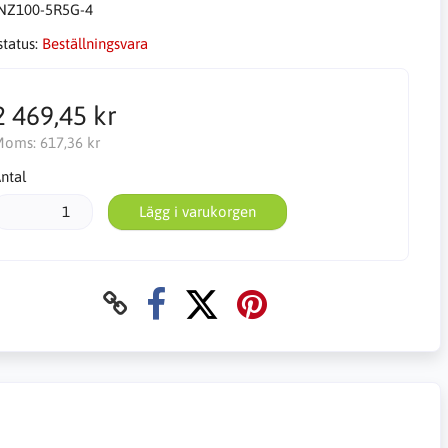
NZ100-5R5G-4
status:
Beställningsvara
2 469,45 kr
Moms:
617,36 kr
ntal
Lägg i varukorgen