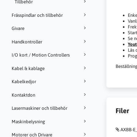
Tillbehör
Frässpindlar och tillbehör
Enke
Vanl
Frek
Givare
Star
Se n
Handkontroller
Yout
Läs
I/O kort / Motion Controllers
Pro
Beställnin
Kabel & kablage
Kabelkedjor
Kontaktdon
Lasermaskiner och tillbehör
Filer
Maskinbelysning
AXBB-E
Motorer och Drivare