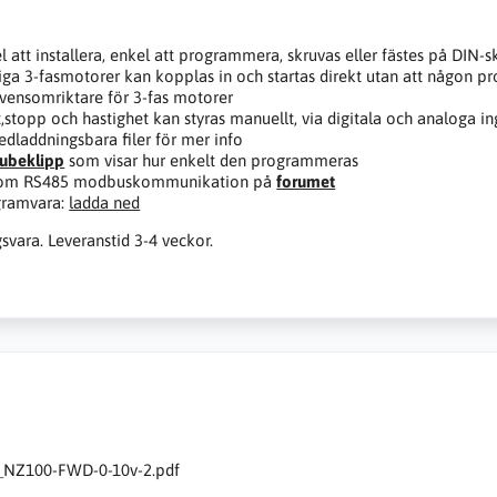
l att installera, enkel att programmera, skruvas eller fästes på DIN-
iga 3-fasmotorer kan kopplas in och startas direkt utan att någon 
vensomriktare för 3-fas motorer
t,stopp och hastighet kan styras manuellt, via digitala och analoga i
edladdningsbara filer för mer info
ubeklipp
som visar hur enkelt den programmeras
 om RS485 modbuskommunikation på
forumet
gramvara:
ladda ned
gsvara. Leveranstid 3-4 veckor.
_NZ100-FWD-0-10v-2.pdf