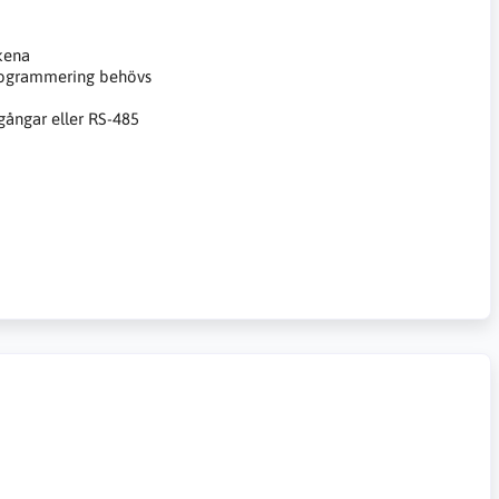
skena
programmering behövs
ngångar eller RS-485