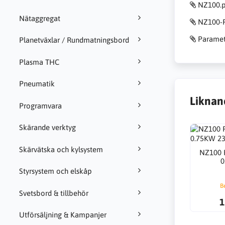
NZ100.p
Nätaggregat
NZ100-F
Paramet
Planetväxlar / Rundmatningsbord
Plasma THC
Pneumatik
Liknan
Programvara
Skärande verktyg
Skärvätska och kylsystem
NZ100 
0
Styrsystem och elskåp
B
Svetsbord & tillbehör
1
Utförsäljning & Kampanjer