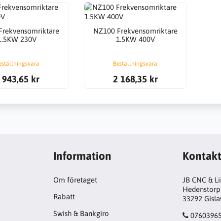
Frekvensomriktare
NZ100 Frekvensomriktare
1.5KW 230V
1.5KW 400V
eställningsvara
Beställningsvara
 943,65 kr
2 168,35 kr
Information
Kontak
Om företaget
JB CNC & L
Hedenstorp
Rabatt
33292 Gisl
Swish & Bankgiro
0760396