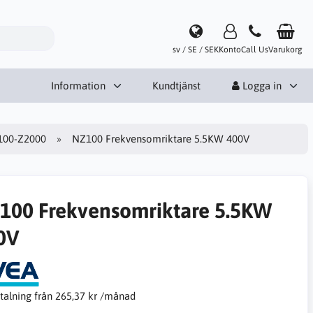
sv / SE / SEK
Konto
Call Us
Varukorg
Information
Kundtjänst
Logga in
100-Z2000
NZ100 Frekvensomriktare 5.5KW 400V
100 Frekvensomriktare 5.5KW
0V
talning från
265,37 kr /månad