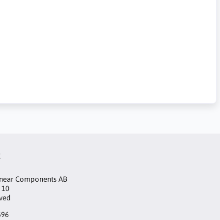
t
inear Components AB
 10
aved
596