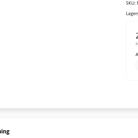
SKU:
Lager
A
ning