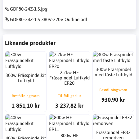
GDF80-24Z-1.5.jpg
GDF80-24Z-1.5 380V-220V Outline.pdf
Liknande produkter
300w Frässpindel
2.2kw HF
med fäste Luftkyld
300w Frässpindelkit
Frässpindel Luftkyld
Luftkyld
ER20
Beställningsvara
Beställningsvara
Tillfälligt slut
930,90 kr
1 851,10 kr
3 237,82 kr
Frässpindel ER32
800w HF
remdriven
400w Frässpindelkit