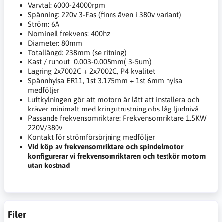
Varvtal: 6000-24000rpm
Spänning: 220v 3-Fas (finns även i 380v variant)
Ström: 6A
Nominell frekvens: 400hz
Diameter: 80mm
Totallängd: 238mm (se ritning)
Kast / runout 0.003-0.005mm( 3-5um)
Lagring 2x7002C + 2x7002C, P4 kvalitet
Spännhylsa ER11, 1st 3.175mm + 1st 6mm hylsa
medföljer
Luftkylningen gör att motorn är lätt att installera och
kräver minimalt med kringutrustning,obs låg ljudnivå
Passande frekvensomriktare: Frekvensomriktare 1.5KW
220V/380v
Kontakt för strömförsörjning medföljer
Vid köp av frekvensomriktare och spindelmotor
konfigurerar vi frekvensomriktaren och testkör motorn
utan kostnad
Filer