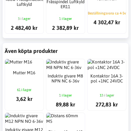
Frässpindel Luftkyld
Luftkyld
ER11
Beställningsvara ca 4-5v
3 i lager
1 i lager
4 302,47 kr
2 482,40 kr
2 382,89 kr
Även köpta produkter
Mutter M16
Induktiv givare M8
Kontaktor 16A 3-
NPN NC 6-36v
pol +1NC 24VDC
61 i lager
1 i lager
13 i lager
3,62 kr
89,88 kr
272,83 kr
Induktiv givare M12