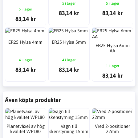
5 i lager
5 i lager
5 i lager
83,14 kr
83,14 kr
83,14 kr
ER25 Hylsa 4mm
ER25 Hylsa 5mm
ER25 Hylsa 6mm
AA
4 i lager
4 i lager
1 i lager
83,14 kr
83,14 kr
83,14 kr
Även köpta produkter
Planetväxel av hög
Vagn till
Vred 2-positioner
kvalitet WPL80
skenstyrning 15mm
22mm