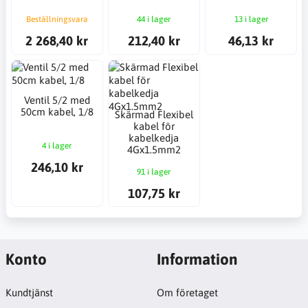
Beställningsvara
44 i lager
13 i lager
2 268,40 kr
212,40 kr
46,13 kr
Ventil 5/2 med
50cm kabel, 1/8
Skärmad Flexibel
kabel för
kabelkedja
4 i lager
4Gx1.5mm2
246,10 kr
91 i lager
107,75 kr
Konto
Information
Kundtjänst
Om företaget