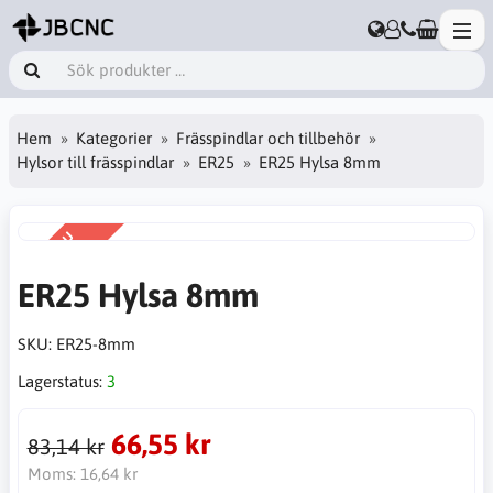
Hem
Kategorier
Frässpindlar och tillbehör
Hylsor till frässpindlar
ER25
ER25 Hylsa 8mm
KAMPANJ
-20%
ER25 Hylsa 8mm
SKU:
ER25-8mm
Lagerstatus:
3
66,55 kr
83,14 kr
Moms:
16,64 kr