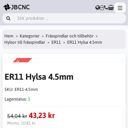
Hem
Kategorier
Frässpindlar och tillbehör
Hylsor till frässpindlar
ER11
ER11 Hylsa 4.5mm
KAMPANJ
-20%
ER11 Hylsa 4.5mm
SKU:
ER11-4.5mm
Lagerstatus:
3
43,23 kr
54,04 kr
Moms:
10,81 kr