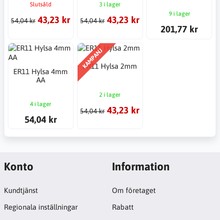
Slutsåld
3 i lager
9 i lager
43,23 kr
43,23 kr
54,04 kr
54,04 kr
201,77 kr
KAMPANJ
ER11 Hylsa 2mm
ER11 Hylsa 4mm
AA
2 i lager
4 i lager
43,23 kr
54,04 kr
54,04 kr
Konto
Information
Kundtjänst
Om företaget
Regionala inställningar
Rabatt