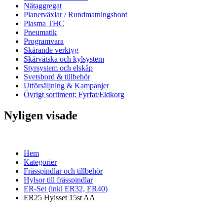
Nätaggregat
Planetväxlar / Rundmatningsbord
Plasma THC
Pneumatik
Programvara
Skärande verktyg
Skärvätska och kylsystem
Styrsystem och elskåp
Svetsbord & tillbehör
Utförsäljning & Kampanjer
Övrigt sortiment: Fyrfat/Eldkorg
Nyligen visade
Hem
Kategorier
Frässpindlar och tillbehör
Hylsor till frässpindlar
ER-Set (inkl ER32, ER40)
ER25 Hylsset 15st AA