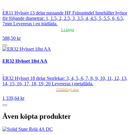
ER11 Hylsset 13 delar passande HF Frässpindel Innehåller hylsor
för följande diametrar: 1, 1.5, 2, 2.5, 3, 3.5, 4, 4.5, 5, 5.5, 6, 6.5,
7mm Levereras i en trädlåda.
1 i lager
588,50 kr
ER32 Hylsset 18st AA
ER32 Hylsset 18 delar Storlekar: 3, 4, 5, 6, 7, 8, 9, 10, 11, 12, 13,
14, 15, 16, 17, 18, 19, 20 Levereras i metallåda.
Tillfälligt slut
1 339,64 kr
Även köpta produkter