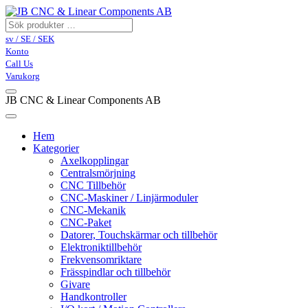
sv / SE / SEK
Konto
Call Us
Varukorg
JB CNC & Linear Components AB
Hem
Kategorier
Axelkopplingar
Centralsmörjning
CNC Tillbehör
CNC-Maskiner / Linjärmoduler
CNC-Mekanik
CNC-Paket
Datorer, Touchskärmar och tillbehör
Elektroniktillbehör
Frekvensomriktare
Frässpindlar och tillbehör
Givare
Handkontroller