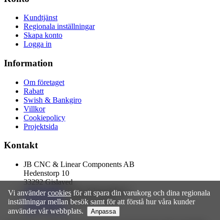
Kundtjänst
Regionala inställningar
Skapa konto
Logga in
Information
Om företaget
Rabatt
Swish & Bankgiro
Villkor
Cookiepolicy
Projektsida
Kontakt
JB CNC & Linear Components AB
Hedenstorp 10
33292 Gislaved
0760396596
(Order/fakturafrågor)
Vi använder
cookies
för att spara din varukorg och dina regionala
0705275289
(Tekniska frågor)
inställningar mellan besök samt för att förstå hur våra kunder
info@jbcnc.se
använder vår webbplats.
Anpassa