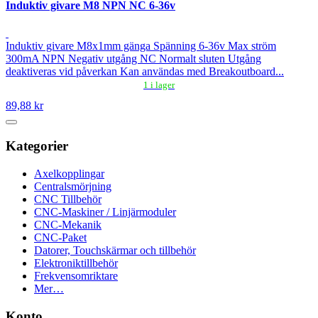
Induktiv givare M8 NPN NC 6-36v
Induktiv givare M8x1mm gänga Spänning 6-36v Max ström
300mA NPN Negativ utgång NC Normalt sluten Utgång
deaktiveras vid påverkan Kan användas med Breakoutboard...
1 i lager
89,88 kr
Kategorier
Axelkopplingar
Centralsmörjning
CNC Tillbehör
CNC-Maskiner / Linjärmoduler
CNC-Mekanik
CNC-Paket
Datorer, Touchskärmar och tillbehör
Elektroniktillbehör
Frekvensomriktare
Mer…
Konto