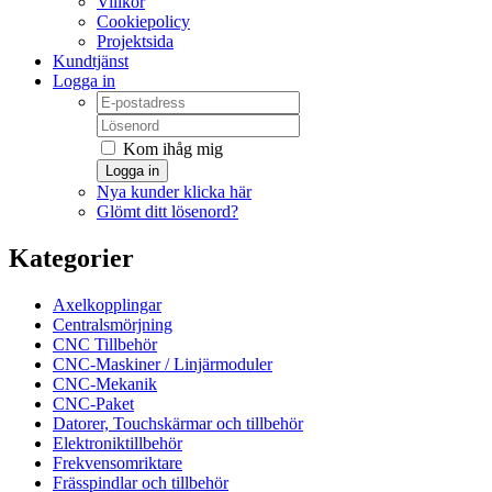
Villkor
Cookiepolicy
Projektsida
Kundtjänst
Logga in
Kom ihåg mig
Logga in
Nya kunder klicka här
Glömt ditt lösenord?
Kategorier
Axelkopplingar
Centralsmörjning
CNC Tillbehör
CNC-Maskiner / Linjärmoduler
CNC-Mekanik
CNC-Paket
Datorer, Touchskärmar och tillbehör
Elektroniktillbehör
Frekvensomriktare
Frässpindlar och tillbehör