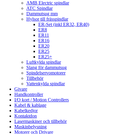
AMB Electric spindlar
ATC Spindlar
Dammutsug mm
Hylsor till frässpindlar
ER-Set (inkl ER32, ER40)
ER8
ER11
ER16
ER20
ER25
ER25+
Luftkylda spindlar
Slang för dammutsug
Spindelservomotorer
Tillbehör
Vattenkylda spindlar
Givare
Handkontroller
I/O kort / Motion Controllers
Kabel & kablage
Kabelkedjor
Kontaktdon
Lasermaskiner och tillbehör
Maskinbelysning
Motorer och Drivare