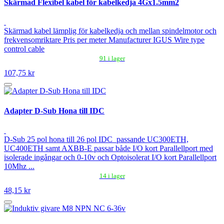
Skärmad Flexibel kabel för kabelkedja 4Gx1.5mm2
Skärmad kabel lämplig för kabelkedja och mellan spindelmotor och
frekvensomriktare Pris per meter Manufacturer IGUS Wire type
control cable
91 i lager
107,75 kr
Adapter D-Sub Hona till IDC
D-Sub 25 pol hona till 26 pol IDC passande UC300ETH,
UC400ETH samt AXBB-E passar både I/O kort Parallellport med
isolerade ingångar och 0-10v och Optoisolerat I/O kort Parallellport
10Mhz ...
14 i lager
48,15 kr