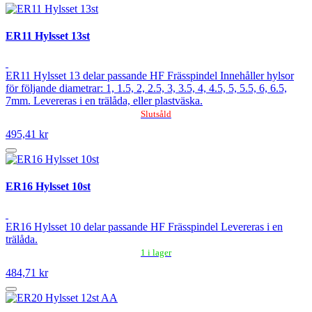
ER11 Hylsset 13st
ER11 Hylsset 13 delar passande HF Frässpindel Innehåller hylsor
för följande diametrar: 1, 1.5, 2, 2.5, 3, 3.5, 4, 4.5, 5, 5.5, 6, 6.5,
7mm. Levereras i en trälåda, eller plastväska.
Slutsåld
495,41 kr
ER16 Hylsset 10st
ER16 Hylsset 10 delar passande HF Frässpindel Levereras i en
trälåda.
1 i lager
484,71 kr