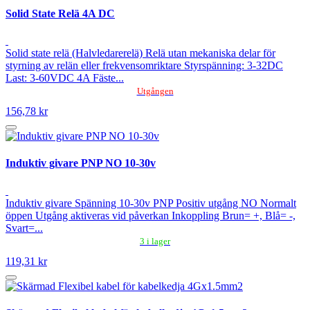
Solid State Relä 4A DC
Solid state relä (Halvledarerelä) Relä utan mekaniska delar för
styrning av relän eller frekvensomriktare Styrspänning: 3-32DC
Last: 3-60VDC 4A Fäste...
Utgången
156,78 kr
Induktiv givare PNP NO 10-30v
Induktiv givare Spänning 10-30v PNP Positiv utgång NO Normalt
öppen Utgång aktiveras vid påverkan Inkoppling Brun= +, Blå= -,
Svart=...
3 i lager
119,31 kr