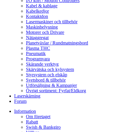
I/O kort / Motion Controllers
Kabel & kablage
Kabelkedjor
Kontaktdon
Lasermaskiner och tillbehör
Maskinbelysning
Motorer och Drivare
Nätaggregat
Planetväxlar / Rundmatningsbord
Plasma THC
Pneumatik
Programvara
Skärande verktyg
Skärvätska och kylsystem
Styrsystem och elskåp
Svetsbord & tillbehör
Utförsäljning & Kampanjer
Övrigt sortiment: Fyrfat/Eldkorg
Laserskärning
Forum
Information
Om företaget
Rabatt
Swish & Bankgiro