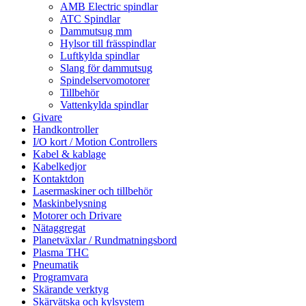
AMB Electric spindlar
ATC Spindlar
Dammutsug mm
Hylsor till frässpindlar
Luftkylda spindlar
Slang för dammutsug
Spindelservomotorer
Tillbehör
Vattenkylda spindlar
Givare
Handkontroller
I/O kort / Motion Controllers
Kabel & kablage
Kabelkedjor
Kontaktdon
Lasermaskiner och tillbehör
Maskinbelysning
Motorer och Drivare
Nätaggregat
Planetväxlar / Rundmatningsbord
Plasma THC
Pneumatik
Programvara
Skärande verktyg
Skärvätska och kylsystem