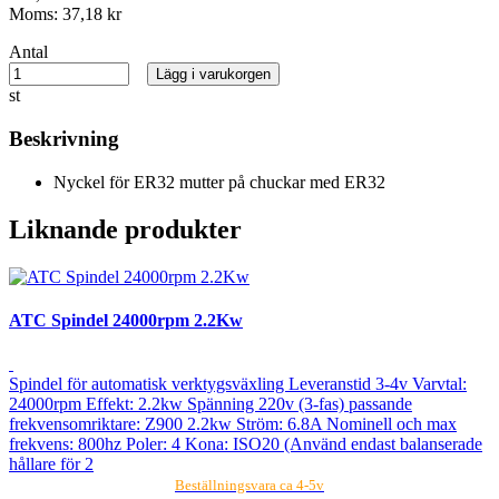
Moms:
37,18 kr
Antal
Lägg i varukorgen
st
Beskrivning
Nyckel för ER32 mutter på chuckar med ER32
Liknande produkter
ATC Spindel 24000rpm 2.2Kw
Spindel för automatisk verktygsväxling Leveranstid 3-4v Varvtal:
24000rpm Effekt: 2.2kw Spänning 220v (3-fas) passande
frekvensomriktare: Z900 2.2kw Ström: 6.8A Nominell och max
frekvens: 800hz Poler: 4 Kona: ISO20 (Använd endast balanserade
hållare för 2
Beställningsvara ca 4-5v