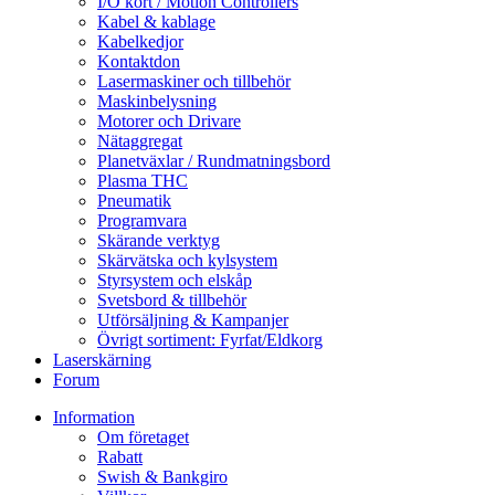
I/O kort / Motion Controllers
Kabel & kablage
Kabelkedjor
Kontaktdon
Lasermaskiner och tillbehör
Maskinbelysning
Motorer och Drivare
Nätaggregat
Planetväxlar / Rundmatningsbord
Plasma THC
Pneumatik
Programvara
Skärande verktyg
Skärvätska och kylsystem
Styrsystem och elskåp
Svetsbord & tillbehör
Utförsäljning & Kampanjer
Övrigt sortiment: Fyrfat/Eldkorg
Laserskärning
Forum
Information
Om företaget
Rabatt
Swish & Bankgiro