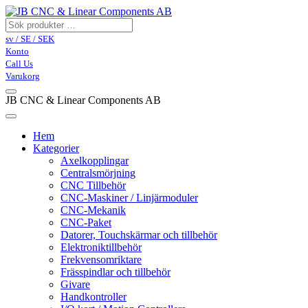
sv / SE / SEK
Konto
Call Us
Varukorg
JB CNC & Linear Components AB
Hem
Kategorier
Axelkopplingar
Centralsmörjning
CNC Tillbehör
CNC-Maskiner / Linjärmoduler
CNC-Mekanik
CNC-Paket
Datorer, Touchskärmar och tillbehör
Elektroniktillbehör
Frekvensomriktare
Frässpindlar och tillbehör
Givare
Handkontroller