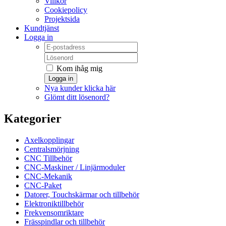
Villkor
Cookiepolicy
Projektsida
Kundtjänst
Logga in
Kom ihåg mig
Logga in
Nya kunder klicka här
Glömt ditt lösenord?
Kategorier
Axelkopplingar
Centralsmörjning
CNC Tillbehör
CNC-Maskiner / Linjärmoduler
CNC-Mekanik
CNC-Paket
Datorer, Touchskärmar och tillbehör
Elektroniktillbehör
Frekvensomriktare
Frässpindlar och tillbehör