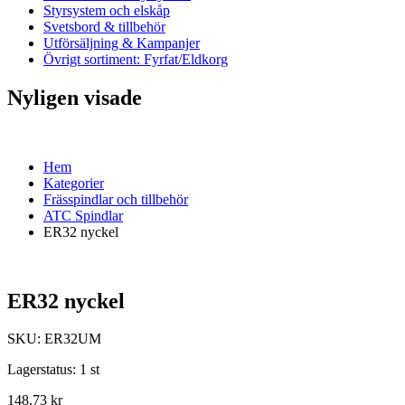
Styrsystem och elskåp
Svetsbord & tillbehör
Utförsäljning & Kampanjer
Övrigt sortiment: Fyrfat/Eldkorg
Nyligen visade
Hem
Kategorier
Frässpindlar och tillbehör
ATC Spindlar
ER32 nyckel
ER32 nyckel
SKU:
ER32UM
Lagerstatus:
1 st
148,73 kr