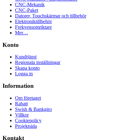
CNC-Mekanik
CNC-Paket
Datorer, Touchskärmar och tillbehör
Elektroniktillbehör
Frekvensomriktare
Mer…
Konto
Kundtjänst
Regionala inställningar
Skapa konto
Logga in
Information
Om företaget
Rabatt
Swish & Bankgiro
Villkor
Cookiepolicy
Projektsida
Kontakt