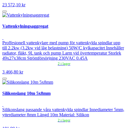
23 572,10 kr
Vattenkylningsaggregat
Proffesionell vattenkylare med pump för vattenkylda spindlar upp
till 2.2kw (3.2kw vid låg belastning) 50W/C kylkapacitet Innehåller
radiator, fläkt, 9L tank och pump Larm vid övertemperatur Storlek
49x27x38cm Strömförsörjning 230VAC 0.45A
2 i lager
3 466,80 kr
Silikonslang 10m 5x8mm
Silikonslang passande våra vattenkylda spindlar Innediameter 5mm,
ytterdiameter 8mm Längd 10m Material: Silikon
2 i lager