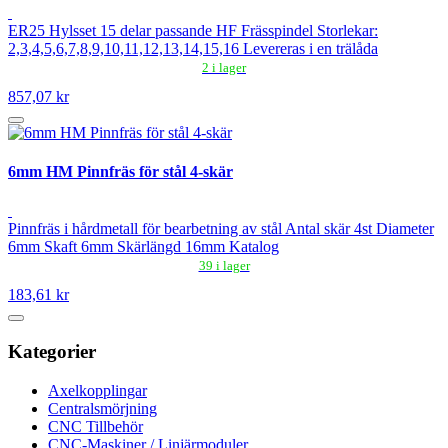
ER25 Hylsset 15 delar passande HF Frässpindel Storlekar:
2,3,4,5,6,7,8,9,10,11,12,13,14,15,16 Levereras i en trälåda
2 i lager
857,07 kr
6mm HM Pinnfräs för stål 4-skär
Pinnfräs i hårdmetall för bearbetning av stål Antal skär 4st Diameter
6mm Skaft 6mm Skärlängd 16mm Katalog
39 i lager
183,61 kr
Kategorier
Axelkopplingar
Centralsmörjning
CNC Tillbehör
CNC-Maskiner / Linjärmoduler