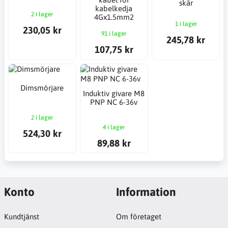
skär
kabelkedja
2 i lager
4Gx1.5mm2
1 i lager
230,05 kr
91 i lager
245,78 kr
107,75 kr
Dimsmörjare
Induktiv givare M8
PNP NC 6-36v
2 i lager
4 i lager
524,30 kr
89,88 kr
Konto
Information
Kundtjänst
Om företaget