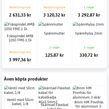
Beställningsvara
Beställningsvara
1 i lager
2 631,33 kr
3 120,32 kr
3 292,87 kr
Spännmutter
Spännhylsa 2mm
Frässpindel AMB
1050 FME-1 Di
1 i lager
2 i lager
Beställningsvara
125,87 kr
330,72 kr
3 997,36 kr
Även köpta produkter
Ventil med 50cm
8mm HM Pinnfräs
kabel, 1/8
Skärmad Flexibel
för aluminium 3-
kabel för