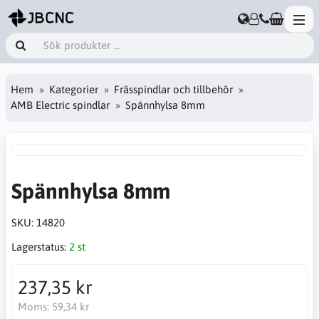
Hem
Kategorier
Frässpindlar och tillbehör
AMB Electric spindlar
Spännhylsa 8mm
Spännhylsa 8mm
SKU:
14820
Lagerstatus:
2 st
237,35 kr
Moms:
59,34 kr