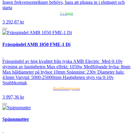
Ingen frekvensomriktare behövs, bara att plugga in i eluttaget och
starta
1 i lager
3 292,87 kr
Frässpindel AMB 1050 FME-1 Di
Frässpindel av hög kvalitet från tyska AMB Electric Med 0-10v
styrning av hastigheten Max effekt: 1050w Medföljande hylsa: 8mm
Max håldiameter på hylsor 10mm Spänning: 230v Diameter hals:
43mm Varvtal: 5000-25000rpm Hastigheten styrs via 0-10v
Snabbkontak
Beställningsvara
3 997,36 kr
Spännmutter