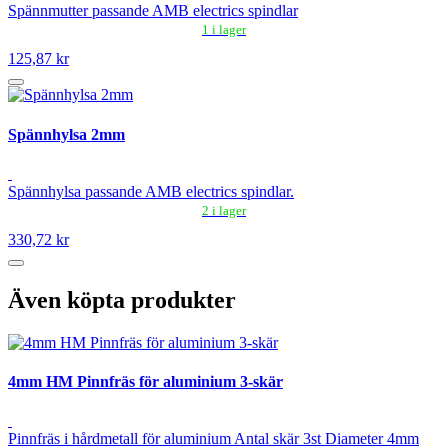
Spännmutter passande AMB electrics spindlar
1 i lager
125,87 kr
Spännhylsa 2mm
Spännhylsa passande AMB electrics spindlar.
2 i lager
330,72 kr
Även köpta produkter
4mm HM Pinnfräs för aluminium 3-skär
Pinnfräs i hårdmetall för aluminium Antal skär 3st Diameter 4mm