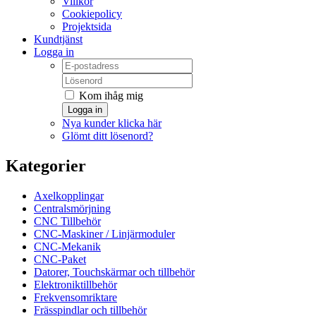
Villkor
Cookiepolicy
Projektsida
Kundtjänst
Logga in
Kom ihåg mig
Logga in
Nya kunder klicka här
Glömt ditt lösenord?
Kategorier
Axelkopplingar
Centralsmörjning
CNC Tillbehör
CNC-Maskiner / Linjärmoduler
CNC-Mekanik
CNC-Paket
Datorer, Touchskärmar och tillbehör
Elektroniktillbehör
Frekvensomriktare
Frässpindlar och tillbehör