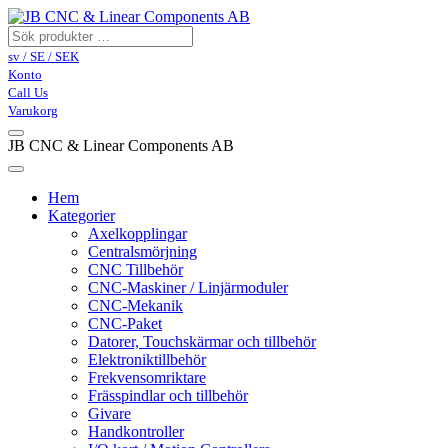
sv / SE / SEK
Konto
Call Us
Varukorg
JB CNC & Linear Components AB
Hem
Kategorier
Axelkopplingar
Centralsmörjning
CNC Tillbehör
CNC-Maskiner / Linjärmoduler
CNC-Mekanik
CNC-Paket
Datorer, Touchskärmar och tillbehör
Elektroniktillbehör
Frekvensomriktare
Frässpindlar och tillbehör
Givare
Handkontroller