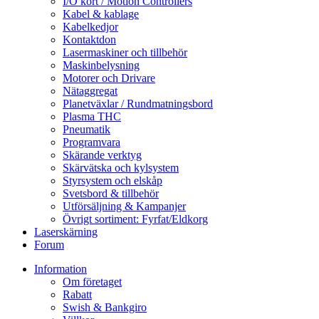
I/O kort / Motion Controllers
Kabel & kablage
Kabelkedjor
Kontaktdon
Lasermaskiner och tillbehör
Maskinbelysning
Motorer och Drivare
Nätaggregat
Planetväxlar / Rundmatningsbord
Plasma THC
Pneumatik
Programvara
Skärande verktyg
Skärvätska och kylsystem
Styrsystem och elskåp
Svetsbord & tillbehör
Utförsäljning & Kampanjer
Övrigt sortiment: Fyrfat/Eldkorg
Laserskärning
Forum
Information
Om företaget
Rabatt
Swish & Bankgiro