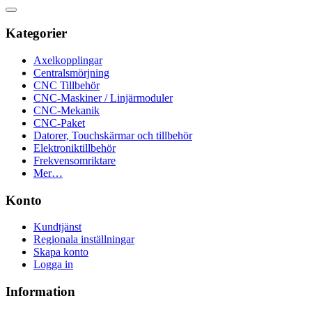
Kategorier
Axelkopplingar
Centralsmörjning
CNC Tillbehör
CNC-Maskiner / Linjärmoduler
CNC-Mekanik
CNC-Paket
Datorer, Touchskärmar och tillbehör
Elektroniktillbehör
Frekvensomriktare
Mer…
Konto
Kundtjänst
Regionala inställningar
Skapa konto
Logga in
Information