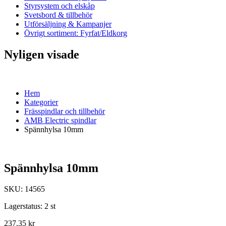
Styrsystem och elskåp
Svetsbord & tillbehör
Utförsäljning & Kampanjer
Övrigt sortiment: Fyrfat/Eldkorg
Nyligen visade
Hem
Kategorier
Frässpindlar och tillbehör
AMB Electric spindlar
Spännhylsa 10mm
Spännhylsa 10mm
SKU:
14565
Lagerstatus:
2 st
237,35 kr