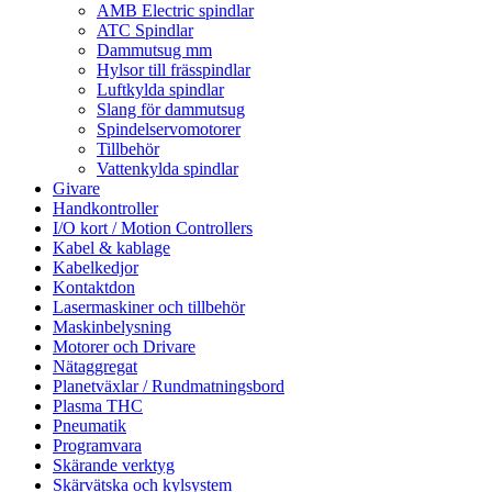
AMB Electric spindlar
ATC Spindlar
Dammutsug mm
Hylsor till frässpindlar
Luftkylda spindlar
Slang för dammutsug
Spindelservomotorer
Tillbehör
Vattenkylda spindlar
Givare
Handkontroller
I/O kort / Motion Controllers
Kabel & kablage
Kabelkedjor
Kontaktdon
Lasermaskiner och tillbehör
Maskinbelysning
Motorer och Drivare
Nätaggregat
Planetväxlar / Rundmatningsbord
Plasma THC
Pneumatik
Programvara
Skärande verktyg
Skärvätska och kylsystem