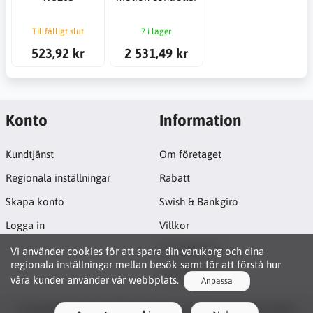
Tillfälligt slut
7 i lager
523,92 kr
2 531,49 kr
Konto
Information
Kundtjänst
Om företaget
Regionala inställningar
Rabatt
Skapa konto
Swish & Bankgiro
Logga in
Villkor
Cookiepolicy
Vi använder
cookies
för att spara din varukorg och dina
regionala inställningar mellan besök samt för att förstå hur
Projektsida
våra kunder använder vår webbplats.
Anpassa
Functionality Cookies
Copyright © 2026 JB CNC & Linear Components AB. All rights