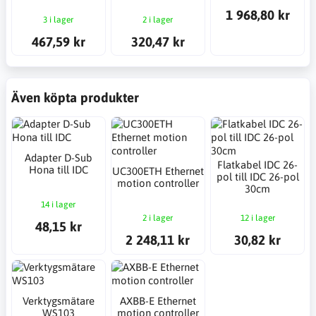
1 968,80 kr
3 i lager
2 i lager
467,59 kr
320,47 kr
Även köpta produkter
Adapter D-Sub
Flatkabel IDC 26-
Hona till IDC
UC300ETH Ethernet
pol till IDC 26-pol
motion controller
30cm
14 i lager
2 i lager
12 i lager
48,15 kr
2 248,11 kr
30,82 kr
Verktygsmätare
AXBB-E Ethernet
WS103
motion controller