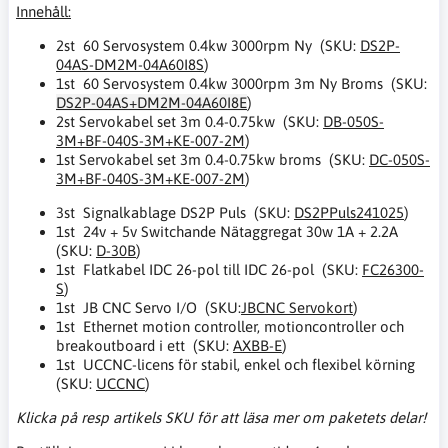
Innehåll:
2st 60 Servosystem 0.4kw 3000rpm Ny (SKU:
DS2P-
04AS-DM2M-04A60I8S
)
1st 60 Servosystem 0.4kw 3000rpm 3m Ny Broms (SKU:
DS2P-04AS+DM2M-04A60I8E
)
2st Servokabel set 3m 0.4-0.75kw (SKU:
DB-050S-
3M+BF-040S-3M+KE-007-2M
)
1st Servokabel set 3m 0.4-0.75kw broms (SKU:
DC-050S-
3M+BF-040S-3M+KE-007-2M
)
3st Signalkablage DS2P Puls (SKU:
DS2PPuls241025
)
1st 24v + 5v Switchande Nätaggregat 30w 1A + 2.2A
(SKU:
D-30B
)
1st Flatkabel IDC 26-pol till IDC 26-pol (SKU:
FC26300-
S
)
1st JB CNC Servo I/O (SKU:
JBCNC Servokort
)
1st Ethernet motion controller, motioncontroller och
breakoutboard i ett (SKU:
AXBB-E
)
1st UCCNC-licens för stabil, enkel och flexibel körning
(SKU:
UCCNC
)
Klicka på resp artikels SKU för att läsa mer om paketets delar!