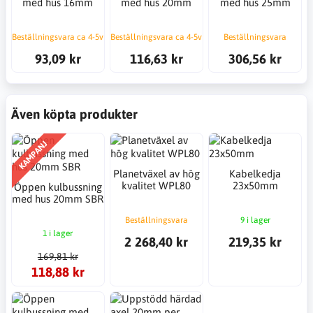
med hus 16mm
med hus 20mm
med hus 25mm
Beställningsvara ca 4-5v
Beställningsvara ca 4-5v
Beställningsvara
93,09 kr
116,63 kr
306,56 kr
Även köpta produkter
KAMPANJ
Planetväxel av hög
Kabelkedja
kvalitet WPL80
23x50mm
Öppen kulbussning
med hus 20mm SBR
Beställningsvara
9 i lager
1 i lager
2 268,40 kr
219,35 kr
169,81 kr
118,88 kr