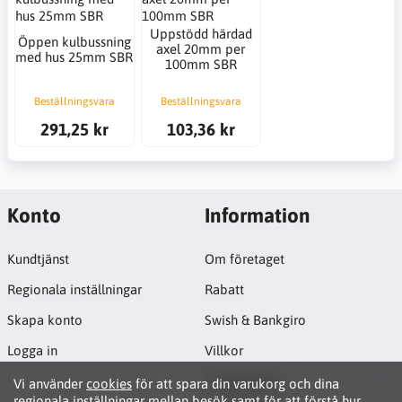
Uppstödd härdad
Öppen kulbussning
axel 20mm per
med hus 25mm SBR
100mm SBR
Beställningsvara
Beställningsvara
291,25 kr
103,36 kr
Konto
Information
Kundtjänst
Om företaget
Regionala inställningar
Rabatt
Skapa konto
Swish & Bankgiro
Logga in
Villkor
Cookiepolicy
Vi använder
cookies
för att spara din varukorg och dina
regionala inställningar mellan besök samt för att förstå hur