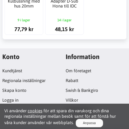
Kulbussning med
Adapter D-Sub
hus 20mm
Hona till IDC
9 i lager
14 i lager
77,79 kr
48,15 kr
Konto
Information
Kundtjänst
Om företaget
Regionala inställningar
Rabatt
Skapa konto
Swish & Bankgiro
Logga in
Villkor
Cookiepolicy
Vi använder
cookies
för att spara din varukorg och dina
regionala inställningar mellan besök samt för att förstå hur
Projektsida
våra kunder använder vår webbplats.
Anpassa