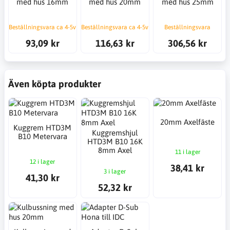
med hus 16mm
med hus 20mm
med hus 25mm
Beställningsvara ca 4-5v
Beställningsvara ca 4-5v
Beställningsvara
93,09 kr
116,63 kr
306,56 kr
Även köpta produkter
20mm Axelfäste
Kuggrem HTD3M
Kuggremshjul
B10 Metervara
HTD3M B10 16K
8mm Axel
11 i lager
12 i lager
38,41 kr
3 i lager
41,30 kr
52,32 kr