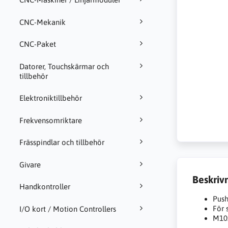
CNC-Mekanik
CNC-Paket
Datorer, Touchskärmar och
tillbehör
Elektroniktillbehör
Frekvensomriktare
Frässpindlar och tillbehör
Givare
Beskriv
Handkontroller
Push
För 
I/O kort / Motion Controllers
M10