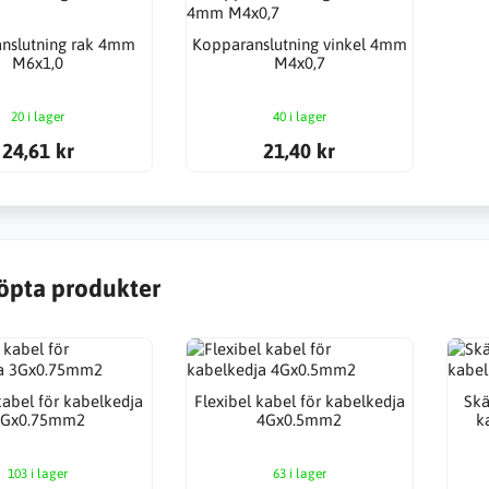
nslutning rak 4mm
Kopparanslutning vinkel 4mm
M6x1,0
M4x0,7
20 i lager
40 i lager
24,61 kr
21,40 kr
öpta produkter
kabel för kabelkedja
Flexibel kabel för kabelkedja
Skä
3Gx0.75mm2
4Gx0.5mm2
k
103 i lager
63 i lager