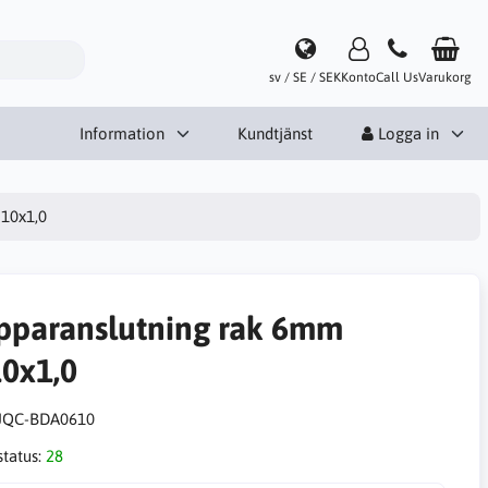
sv / SE / SEK
Konto
Call Us
Varukorg
Information
Kundtjänst
Logga in
10x1,0
pparanslutning rak 6mm
0x1,0
JQC-BDA0610
status:
28