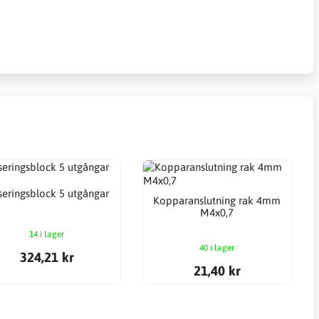
eringsblock 5 utgångar
Kopparanslutning rak 4mm
M4x0,7
14 i lager
40 i lager
324,21 kr
21,40 kr