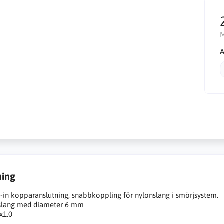
A
ning
-in kopparanslutning, snabbkoppling för nylonslang i smörjsystem.
slang med diameter 6 mm
x1.0