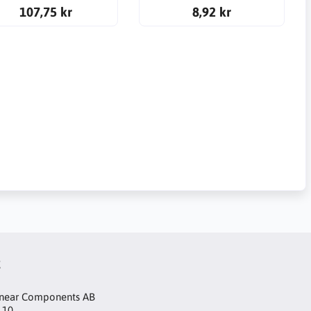
107,75 kr
8,92 kr
t
inear Components AB
 10