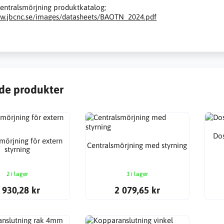
entralsmörjning produktkatalog;
ww.jbcnc.se/images/datasheets/BAOTN_2024.pdf
de produkter
Dos
mörjning för extern
Centralsmörjning med styrning
styrning
2 i lager
3 i lager
 930,28 kr
2 079,65 kr