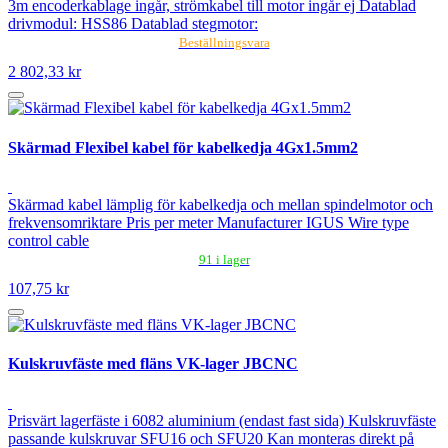
3m encoderkablage ingår, strömkabel till motor ingår ej Datablad
drivmodul: HSS86 Datablad stegmotor:
Beställningsvara
2 802,33 kr
Skärmad Flexibel kabel för kabelkedja 4Gx1.5mm2
Skärmad kabel lämplig för kabelkedja och mellan spindelmotor och
frekvensomriktare Pris per meter Manufacturer IGUS Wire type
control cable
91 i lager
107,75 kr
Kulskruvfäste med fläns VK-lager JBCNC
Prisvärt lagerfäste i 6082 aluminium (endast fast sida) Kulskruvfäste
passande kulskruvar SFU16 och SFU20 Kan monteras direkt på