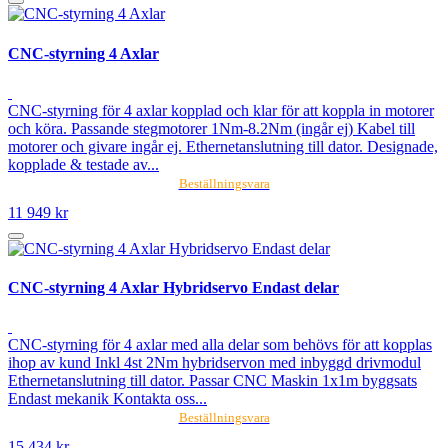
CNC-styrning 4 Axlar
CNC-styrning för 4 axlar kopplad och klar för att koppla in motorer
och köra. Passande stegmotorer 1Nm-8.2Nm (ingår ej) Kabel till
motorer och givare ingår ej. Ethernetanslutning till dator. Designade,
kopplade & testade av...
Beställningsvara
11 949 kr
CNC-styrning 4 Axlar Hybridservo Endast delar
CNC-styrning för 4 axlar med alla delar som behövs för att kopplas
ihop av kund Inkl 4st 2Nm hybridservon med inbyggd drivmodul
Ethernetanslutning till dator. Passar CNC Maskin 1x1m byggsats
Endast mekanik Kontakta oss...
Beställningsvara
15 434 kr