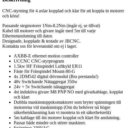
CNC-styrning för 4 axlar kopplad och klar för att koppla in motorer
och köra!
Passande stegmotorer 1Nm-8.2Nm (ingår ej, se tillval)
Kabel till motorer och givare ingår med 5m till varje
Ethernetanslutning till dator.
Designade, kopplade & testade av JBCNC.
Kontakta oss för leveranstid om ej i lager.
AXBB-E ethernet motion controller
UCCNC CNC-styrprogram
1.5kw HF Frässpindel Luftkyld ER11
Fäste för Frässpindel Mount-80-G
4x 2DM542 digital drivmodul (Bra prestanda!)
48v Switchande Nätaggregat 350w
24v + 5v Switchande nätaggregat
4st induktiva givare M8 PNP NO med givarkablage, kopplat
och klart
Dubbla maskinstoppskontaktorer som bryter spänningen till
motorerna vid maskinstopp (Om du behöver nå högre
säkerhetsklassning kan vi montera in ett säkerhetsrelä)
5m kablage till 4st motorer kopplat och klart för anslutning.
Passar både mindre och större maskiner.
Spänning: 230VAC