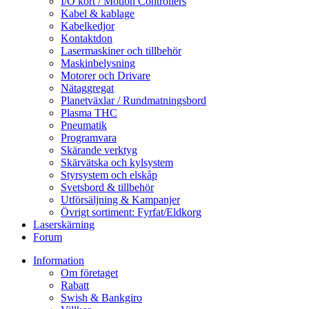
I/O kort / Motion Controllers
Kabel & kablage
Kabelkedjor
Kontaktdon
Lasermaskiner och tillbehör
Maskinbelysning
Motorer och Drivare
Nätaggregat
Planetväxlar / Rundmatningsbord
Plasma THC
Pneumatik
Programvara
Skärande verktyg
Skärvätska och kylsystem
Styrsystem och elskåp
Svetsbord & tillbehör
Utförsäljning & Kampanjer
Övrigt sortiment: Fyrfat/Eldkorg
Laserskärning
Forum
Information
Om företaget
Rabatt
Swish & Bankgiro