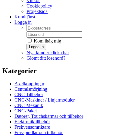
Villkor
Cookiepolicy
Projektsida
Kundtjänst
Logga in
Kom ihåg mig
Logga in
Nya kunder klicka här
Glömt ditt lösenord?
Kategorier
Axelkopplingar
Centralsmörjning
CNC Tillbehör
CNC-Maskiner / Linjärmoduler
CNC-Mekanik
CNC-Paket
Datorer, Touchskärmar och tillbehör
Elektroniktillbehör
Frekvensomriktare
Frässpindlar och tillbehör