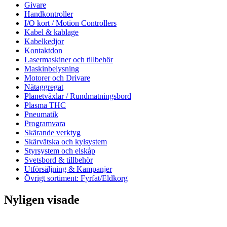
Givare
Handkontroller
I/O kort / Motion Controllers
Kabel & kablage
Kabelkedjor
Kontaktdon
Lasermaskiner och tillbehör
Maskinbelysning
Motorer och Drivare
Nätaggregat
Planetväxlar / Rundmatningsbord
Plasma THC
Pneumatik
Programvara
Skärande verktyg
Skärvätska och kylsystem
Styrsystem och elskåp
Svetsbord & tillbehör
Utförsäljning & Kampanjer
Övrigt sortiment: Fyrfat/Eldkorg
Nyligen visade