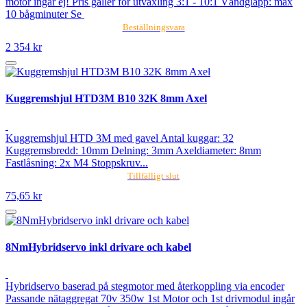
motor ingår ej! Pris gäller för utväxling 3:1 - 10:1 Vändglapp: max
10 bågminuter Se
Beställningsvara
2 354 kr
Kuggremshjul HTD3M B10 32K 8mm Axel
Kuggremshjul HTD 3M med gavel Antal kuggar: 32
Kuggremsbredd: 10mm Delning: 3mm Axeldiameter: 8mm
Fastlåsning: 2x M4 Stoppskruv...
Tillfälligt slut
75,65 kr
8NmHybridservo inkl drivare och kabel
Hybridservo baserad på stegmotor med återkoppling via encoder
Passande nätaggregat 70v 350w 1st Motor och 1st drivmodul ingår