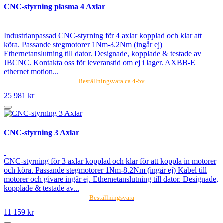
CNC-styrning plasma 4 Axlar
Industrianpassad CNC-styrning för 4 axlar kopplad och klar att
köra. Passande stegmotorer 1Nm-8.2Nm (ingår ej)
Ethernetanslutning till dator. Designade, kopplade & testade av
JBCNC. Kontakta oss för leveranstid om ej i lager. AXBB-E
ethernet motion...
Beställningsvara ca 4-5v
25 981 kr
CNC-styrning 3 Axlar
CNC-styrning för 3 axlar kopplad och klar för att koppla in motorer
och köra. Passande stegmotorer 1Nm-8.2Nm (ingår ej) Kabel till
motorer och givare ingår ej. Ethernetanslutning till dator. Designade,
kopplade & testade av...
Beställningsvara
11 159 kr