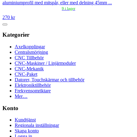
aluminiumprofil med mitspår, eller med delning 45mm ...
9 i lager
270 kr
Kategorier
Axelkopplingar
Centralsmörjning
CNC Tillbehör
CNC-Maskiner / Linjärmoduler
CNC-Mekanik
CNC-Paket
Datorer, Touchskärmar och tillbehör
Elektroniktillbehör
Frekvensomriktare
Mer…
Konto
Kundtjänst
Regionala inställningar
Skapa konto
Logga in