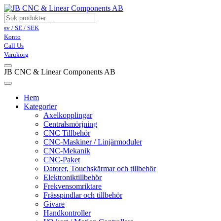
sv / SE / SEK
Konto
Call Us
Varukorg
JB CNC & Linear Components AB
Hem
Kategorier
Axelkopplingar
Centralsmörjning
CNC Tillbehör
CNC-Maskiner / Linjärmoduler
CNC-Mekanik
CNC-Paket
Datorer, Touchskärmar och tillbehör
Elektroniktillbehör
Frekvensomriktare
Frässpindlar och tillbehör
Givare
Handkontroller