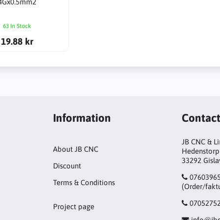
4Gx0.5mm2
63 In Stock
19.88 kr
Information
Contac
JB CNC & L
About JB CNC
Hedenstorp
33292 Gisl
Discount
0760396
Terms & Conditions
(Order/fakt
0705275
Project page
info@jbc