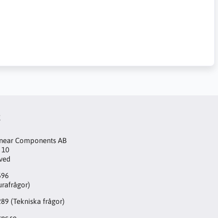
t
inear Components AB
 10
aved
596
urafrågor)
289
(Tekniska frågor)
nc.se