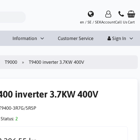
en / SE / SEK
Account
Call Us
Cart
Information
Customer Service
Sign In
T9000
T9400 inverter 3.7KW 400V
400 inverter 3.7KW 400V
T9400-3R7G/5R5P
 Status:
2