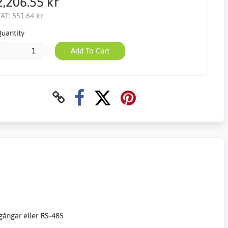
2,206.55 kr
AT:
551.64 kr
uantity
Add To Cart
ngångar eller RS-485