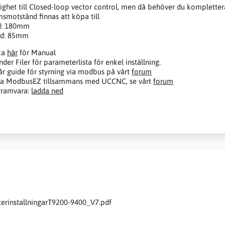
ighet till Closed-loop vector control, men då behöver du kompletter
smotstånd finnas att köpa till
d: 180mm
dd: 85mm
ka
här
för Manual
nder Filer för parameterlista för enkel inställning.
år guide för styrning via modbus på vårt
forum
va ModbusEZ tillsammans med UCCNC, se vårt
forum
gramvara:
ladda ned
erinstallningarT9200-9400_V7.pdf