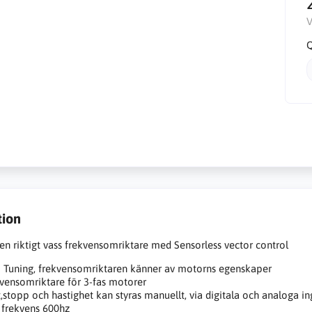
V
Q
tion
en riktigt vass frekvensomriktare med Sensorless vector control
 Tuning, frekvensomriktaren känner av motorns egenskaper
vensomriktare för 3-fas motorer
t,stopp och hastighet kan styras manuellt, via digitala och analoga i
frekvens 600hz