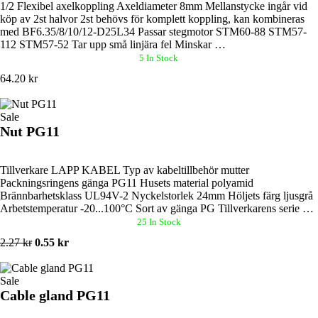
1/2 Flexibel axelkoppling Axeldiameter 8mm Mellanstycke ingår vid
köp av 2st halvor 2st behövs för komplett koppling, kan kombineras
med BF6.35/8/10/12-D25L34 Passar stegmotor STM60-88 STM57-
112 STM57-52 Tar upp små linjära fel Minskar …
5 In Stock
64.20 kr
Sale
Nut PG11
Tillverkare LAPP KABEL Typ av kabeltillbehör mutter
Packningsringens gänga PG11 Husets material polyamid
Brännbarhetsklass UL94V-2 Nyckelstorlek 24mm Höljets färg ljusgrå
Arbetstemperatur -20...100°C Sort av gänga PG Tillverkarens serie …
25 In Stock
2.27 kr
0.55 kr
Sale
Cable gland PG11