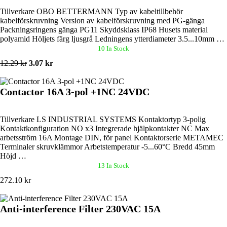
Tillverkare OBO BETTERMANN Typ av kabeltillbehör
kabelförskruvning Version av kabelförskruvning med PG-gänga
Packningsringens gänga PG11 Skyddsklass IP68 Husets material
polyamid Höljets färg ljusgrå Ledningens ytterdiameter 3.5...10mm …
10 In Stock
12.29 kr
3.07 kr
Contactor 16A 3-pol +1NC 24VDC
Tillverkare LS INDUSTRIAL SYSTEMS Kontaktortyp 3-polig
Kontaktkonfiguration NO x3 Integrerade hjälpkontakter NC Max
arbetsström 16A Montage DIN, för panel Kontaktorserie METAMEC
Terminaler skruvklämmor Arbetstemperatur -5...60°C Bredd 45mm
Höjd …
13 In Stock
272.10 kr
Anti-interference Filter 230VAC 15A