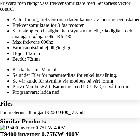
Prisvärd men riktigt vass frekvensomriktare med Sensorless vector
control
Auto Tuning, frekvensomriktaren känner av motorns egenskaper
Frekvensomriktare för 3-fas motorer
Start,stopp och hastighet kan styras manuellt, via digitala och
analoga ingångar eller RS-485
Max frekvens 600hz
Bromsmotstånd ej tillgängligt
Höjd: 142mm
Bredd: 72mm
Klicka
här
för Manual
Se under Filer för parameterlista för enkel inställning.
Se vår guide för styrning via modbus på vårt
forum
Prova ModbusEZ tillsammans med UCCNC, se vårt
forum
Programvara:
ladda ned
Files
ParameterinstallningarT9200-9400_V7.pdf
Similar Products
T9400 inverter 0.75KW 400V