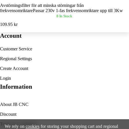
Avstörningsfilter för att minska störningar från
frekvensomriktarePassar 230v 1-fas frekvensomriktare upp till 3Kw
8 In Stock
109.95 kr
Account
Customer Service
Regional Settings
Create Account
Login
Information
About JB CNC
Discount
Terms & Conditions
We rely on
cookies
for storing your shopping cart and regional