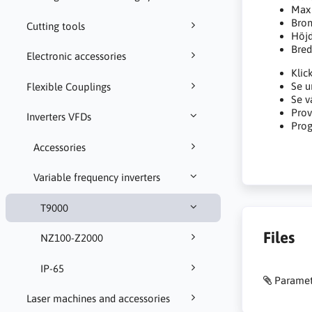
Max 
Brom
Cutting tools
Höj
Bre
Electronic accessories
Klic
Se u
Flexible Couplings
Se v
Pro
Inverters VFDs
Pro
Accessories
Variable frequency inverters
T9000
Files
NZ100-Z2000
IP-65
Paramet
Laser machines and accessories