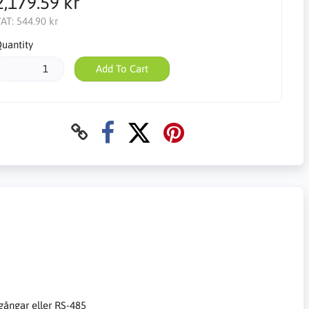
2,179.59 kr
AT:
544.90 kr
uantity
Add To Cart
ngångar eller RS-485