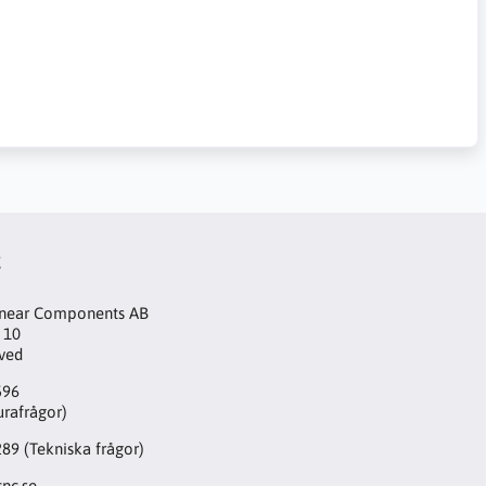
t
inear Components AB
 10
aved
596
urafrågor)
289
(Tekniska frågor)
nc.se