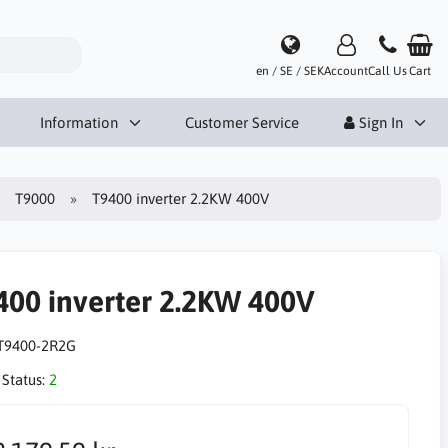
en / SE / SEK
Account
Call Us
Cart
Information
Customer Service
Sign In
T9000
T9400 inverter 2.2KW 400V
400 inverter 2.2KW 400V
T9400-2R2G
 Status:
2