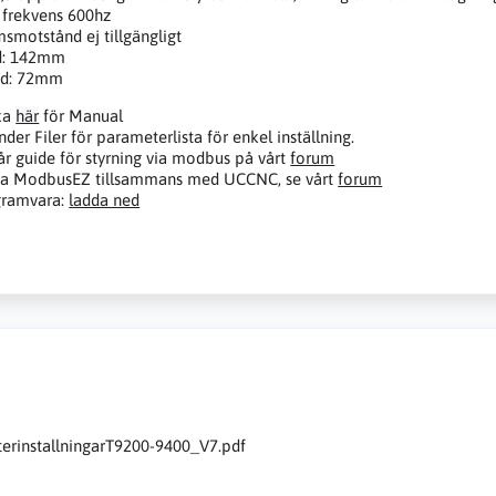
frekvens 600hz
smotstånd ej tillgängligt
d: 142mm
dd: 72mm
ka
här
för Manual
nder Filer för parameterlista för enkel inställning.
år guide för styrning via modbus på vårt
forum
va ModbusEZ tillsammans med UCCNC, se vårt
forum
gramvara:
ladda ned
erinstallningarT9200-9400_V7.pdf