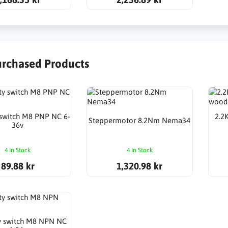
urchased Products
 switch M8 PNP NC 6-
2.2K
Steppermotor 8.2Nm Nema34
36v
4 In Stock
4 In Stock
89.88 kr
1,320.98 kr
y switch M8 NPN NC