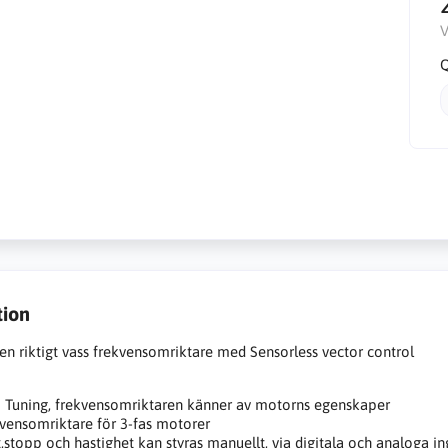
V
Q
tion
en riktigt vass frekvensomriktare med Sensorless vector control
 Tuning, frekvensomriktaren känner av motorns egenskaper
vensomriktare för 3-fas motorer
t,stopp och hastighet kan styras manuellt, via digitala och analoga i