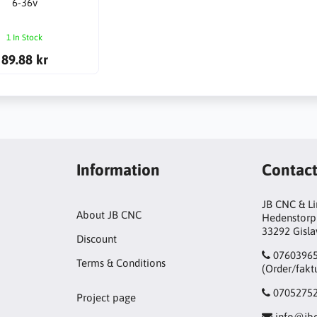
6-36v
1 In Stock
89.88 kr
Information
Contac
JB CNC & L
About JB CNC
Hedenstorp
33292 Gisl
Discount
0760396
Terms & Conditions
(Order/fakt
0705275
Project page
info@jbc