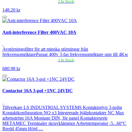
2 In Stock
148.20 kr
Anti-interference Filter 400VAC 10A
Avstörningsfilter för att minska störningar från
frekvensomriktarePassar 400v 3-fas frekvensomriktare upp till 4Kw
3 In Stock
680.98 kr
Contactor 16A 3-pol +1NC 24VDC
Tillverkare LS INDUSTRIAL SYSTEMS Kontaktortyp 3-polig
Kontaktkonfiguration NO x3 Integrerade hjälpkontakter NC Max
arbetsström 16A Montage DIN, för panel Kontaktorserie
METAMEC Terminaler skruvklämmor Arbetstemperatur -5...60°C
Bredd 45mm Höjd …