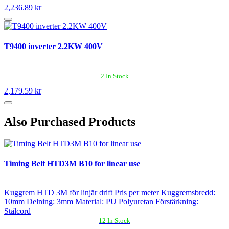
2,236.89 kr
T9400 inverter 2.2KW 400V
2 In Stock
2,179.59 kr
Also Purchased Products
Timing Belt HTD3M B10 for linear use
Kuggrem HTD 3M för linjär drift Pris per meter Kuggremsbredd:
10mm Delning: 3mm Material: PU Polyuretan Förstärkning:
Stålcord
12 In Stock