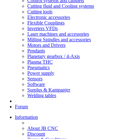
Control systems and cabinets
Cutting fluid and Cooling systems
Cutting tools
Electronic accessories
Flexible Couplings
Inverters VFDs
Laser machines and accessories
Milling Spindles and accessories
Motors and Drivers
Pendants
Planetary gearbox / 4-Axis
Plasma THC
Pneumatics
Power supply
Sensors
Software
Surplus & Kampanjer
Welding tables
Forum
Information
About JB CNC
Discount