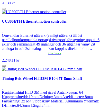
41.30 kr
UC300ETH Ethernet motion controller
Omvandlar Ethernet nätverk (vanligt nätverk) till 5st
parallellportkompatibla portar(skrivarport) för styrning upp till 6
axlar och sammanlagt 49 ingångar och 36 utgångar varav 2st
analoga in och 2st analoga ut, kan kopplas direkt till ditt …
2 In Stock
2,248.11 kr
Timing Belt Wheel HTD3M B10 64T 8mm Shaft
Kuggremshjul HTD 3M med gavel Antal kuggar: 64
Kuggremsbredd: 10mm Delning: 3mm Axeldiameter: 8mm
Fastlåsning: 2x M4 Stoppskruv Material: Aluminium Yttermått:
Diameter:64,5mm Längd:24mm