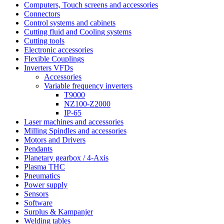
Computers, Touch screens and accessories
Connectors
Control systems and cabinets
Cutting fluid and Cooling systems
Cutting tools
Electronic accessories
Flexible Couplings
Inverters VFDs
Accessories
Variable frequency inverters
T9000
NZ100-Z2000
IP-65
Laser machines and accessories
Milling Spindles and accessories
Motors and Drivers
Pendants
Planetary gearbox / 4-Axis
Plasma THC
Pneumatics
Power supply
Sensors
Software
Surplus & Kampanjer
Welding tables