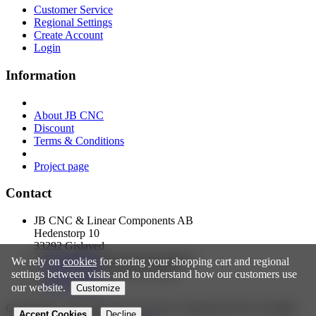
Customer Service
Regional Settings
Create Account
Login
Information
About JB CNC
Discount
Terms & Conditions
Project page
Contact
JB CNC & Linear Components AB
Hedenstorp 10
33292 Gislaved
0760396596
(Order/fakturafrågor)
We rely on
cookies
for storing your shopping cart and regional
0705275289
(Tekniska frågor)
settings between visits and to understand how our customers use
info@jbcnc.se
our website.
Customize
Copyright © 2026 JB CNC & Linear Components AB. All rights
Functionality Cookies
Accept Cookies
Decline