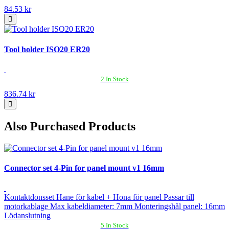
84.53 kr
Tool holder ISO20 ER20
2 In Stock
836.74 kr
Also Purchased Products
Connector set 4-Pin for panel mount v1 16mm
Kontaktdonsset Hane för kabel + Hona för panel Passar till
motorkablage Max kabeldiameter: 7mm Monteringshål panel: 16mm
Lödanslutning
5 In Stock