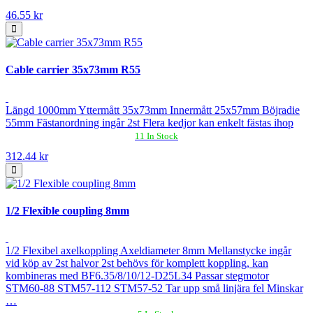
46.55 kr
Cable carrier 35x73mm R55
Längd 1000mm Yttermått 35x73mm Innermått 25x57mm Böjradie
55mm Fästanordning ingår 2st Flera kedjor kan enkelt fästas ihop
11 In Stock
312.44 kr
1/2 Flexible coupling 8mm
1/2 Flexibel axelkoppling Axeldiameter 8mm Mellanstycke ingår
vid köp av 2st halvor 2st behövs för komplett koppling, kan
kombineras med BF6.35/8/10/12-D25L34 Passar stegmotor
STM60-88 STM57-112 STM57-52 Tar upp små linjära fel Minskar
…