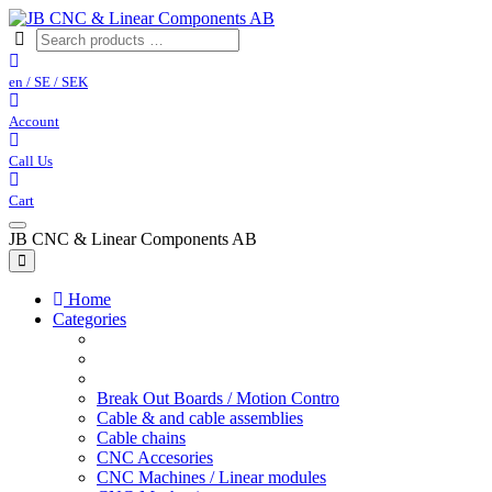
en / SE / SEK
Account
Call Us
Cart
JB CNC & Linear Components AB
Home
Categories
Break Out Boards / Motion Contro
Cable & and cable assemblies
Cable chains
CNC Accesories
CNC Machines / Linear modules