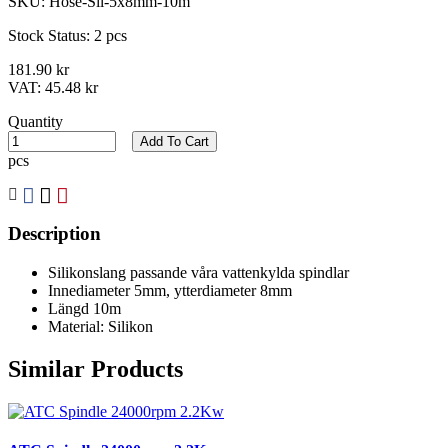
SKU:
Hose-Sil-5x8mm-10m
Stock Status:
2 pcs
181.90 kr
VAT:
45.48 kr
Quantity
Add To Cart
pcs
Description
Silikonslang passande våra vattenkylda spindlar
Innediameter 5mm, ytterdiameter 8mm
Längd 10m
Material: Silikon
Similar Products