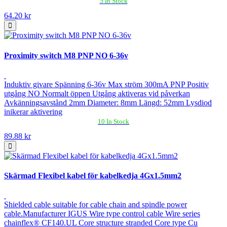
5 In Stock
64.20 kr
Proximity switch M8 PNP NO 6-36v
Induktiv givare Spänning 6-36v Max ström 300mA PNP Positiv
utgång NO Normalt öppen Utgång aktiveras vid påverkan
Avkänningsavstånd 2mm Diameter: 8mm Längd: 52mm Lysdiod
inikerar aktivering
10 In Stock
89.88 kr
Skärmad Flexibel kabel för kabelkedja 4Gx1.5mm2
Shielded cable suitable for cable chain and spindle power
cable.Manufacturer IGUS Wire type control cable Wire series
chainflex® CF140.UL Core structure stranded Core type Cu