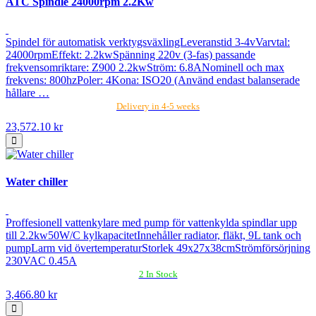
ATC Spindle 24000rpm 2.2Kw
Spindel för automatisk verktygsväxlingLeveranstid 3-4vVarvtal:
24000rpmEffekt: 2.2kwSpänning 220v (3-fas) passande
frekvensomriktare: Z900 2.2kwStröm: 6.8ANominell och max
frekvens: 800hzPoler: 4Kona: ISO20 (Använd endast balanserade
hållare …
Delivery in 4-5 weeks
23,572.10 kr
Water chiller
Proffesionell vattenkylare med pump för vattenkylda spindlar upp
till 2.2kw50W/C kylkapacitetInnehåller radiator, fläkt, 9L tank och
pumpLarm vid övertemperaturStorlek 49x27x38cmStrömförsörjning
230VAC 0.45A
2 In Stock
3,466.80 kr