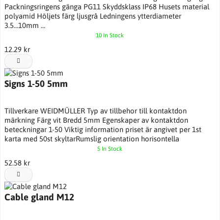
Packningsringens gänga PG11 Skyddsklass IP68 Husets material
polyamid Höljets färg ljusgrå Ledningens ytterdiameter
3.5...10mm …
10 In Stock
12.29 kr
Signs 1-50 5mm
Tillverkare WEIDMÜLLER Typ av tillbehor till kontaktdon
märkning Färg vit Bredd 5mm Egenskaper av kontaktdon
beteckningar 1-50 Viktig information priset är angivet per 1st
karta med 50st skyltarRumslig orientation horisontella
5 In Stock
52.58 kr
Cable gland M12