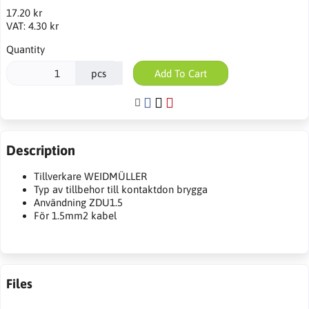
17.20 kr
VAT:
4.30 kr
Quantity
pcs
Add To Cart
Description
Tillverkare WEIDMÜLLER
Typ av tillbehor till kontaktdon brygga
Användning ZDU1.5
För 1.5mm2 kabel
Files