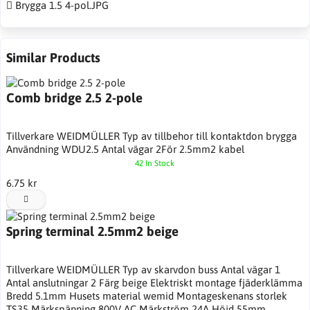
Brygga 1.5 4-pol.JPG
Similar Products
Comb bridge 2.5 2-pole
Tillverkare WEIDMÜLLER Typ av tillbehor till kontaktdon brygga
Användning WDU2.5 Antal vägar 2För 2.5mm2 kabel
42 In Stock
6.75 kr
Spring terminal 2.5mm2 beige
Tillverkare WEIDMÜLLER Typ av skarvdon buss Antal vägar 1
Antal anslutningar 2 Färg beige Elektriskt montage fjäderklämma
Bredd 5.1mm Husets material wemid Montageskenans storlek
TS35 Märkspänning 800V AC Märkström 24A Höjd 55mm …