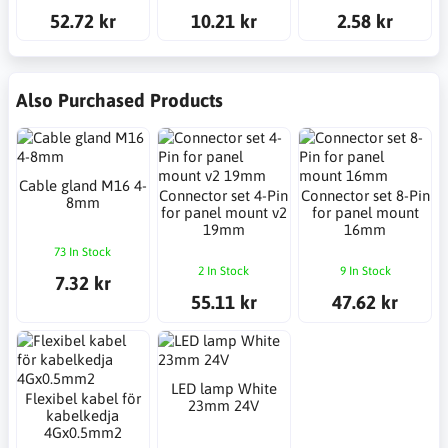
52.72 kr
10.21 kr
2.58 kr
Also Purchased Products
Cable gland M16 4-
Connector set 4-Pin
Connector set 8-Pin
8mm
for panel mount v2
for panel mount
19mm
16mm
73 In Stock
2 In Stock
9 In Stock
7.32 kr
55.11 kr
47.62 kr
LED lamp White
Flexibel kabel för
23mm 24V
kabelkedja
4Gx0.5mm2