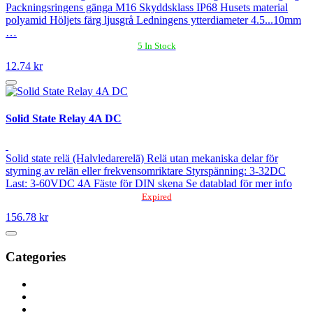
Packningsringens gänga M16 Skyddsklass IP68 Husets material
polyamid Höljets färg ljusgrå Ledningens ytterdiameter 4.5...10mm
…
5 In Stock
12.74 kr
Solid State Relay 4A DC
Solid state relä (Halvledarerelä) Relä utan mekaniska delar för
styrning av relän eller frekvensomriktare Styrspänning: 3-32DC
Last: 3-60VDC 4A Fäste för DIN skena Se datablad för mer info
Expired
156.78 kr
Categories