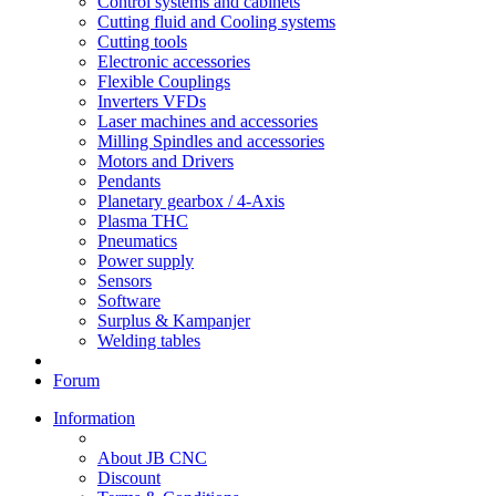
Control systems and cabinets
Cutting fluid and Cooling systems
Cutting tools
Electronic accessories
Flexible Couplings
Inverters VFDs
Laser machines and accessories
Milling Spindles and accessories
Motors and Drivers
Pendants
Planetary gearbox / 4-Axis
Plasma THC
Pneumatics
Power supply
Sensors
Software
Surplus & Kampanjer
Welding tables
Forum
Information
About JB CNC
Discount