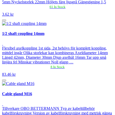
5mm Nyckelstorlek 22mm Höljets färg ljusgrå Gängstigning 1,5
61 In Stock
3.62 kr
1/2 shaft coupling 14mm
Flexibel axelkoppling 1st sida, 2st behövs för komplett koppling,
mittdel ingår Olika storlekar kan kombineras Axeldiameter 14mm
Längd 42mm, Diameter 30mm Djup axelhål 16mm Tar upp små
linjära fel Minskar vibrationer Noll glapp …
8 In Stock
83.46 kr
Cable gland M16
Tillverkare OBO BETTERMANN Typ av kabeltillbehör
kabelförskruvning Version av kabelförskruvning med metrisk gänga