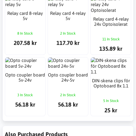
Relay card 8-relay
Relay card 4-relay
5v
5v
Relay card 4-relay
24v Optoisolerat
8 In Stock
2 In Stock
11 In Stock
207.58 kr
117.70 kr
135.89 kr
Opto coupler board
Opto coupler board
5v-24v
24v-5v
DIN-skena clips för
Optoboard 8x 1.1
3 In Stock
2 In Stock
5 In Stock
56.18 kr
56.18 kr
25 kr
Also Purchased Products