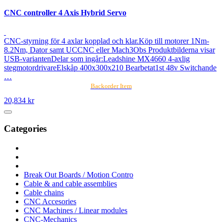
CNC controller 4 Axis Hybrid Servo
CNC-styrning för 4 axlar kopplad och klar.Köp till motorer 1Nm-
8.2Nm, Dator samt UCCNC eller Mach3Obs Produktbilderna visar
USB-variantenDelar som ingår:Leadshine MX4660 4-axlig
stegmotordrivareElskåp 400x300x210 Bearbetat1st 48v Switchande
…
Backorder Item
20,834 kr
Categories
Break Out Boards / Motion Contro
Cable & and cable assemblies
Cable chains
CNC Accesories
CNC Machines / Linear modules
CNC-Mechanics