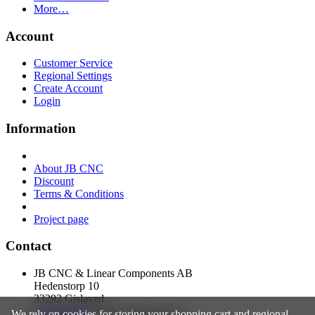
More…
Account
Customer Service
Regional Settings
Create Account
Login
Information
About JB CNC
Discount
Terms & Conditions
Project page
Contact
JB CNC & Linear Components AB
Hedenstorp 10
33292 Gislaved
0760396596
(Order/fakturafrågor)
We rely on
cookies
for storing your shopping cart and regional