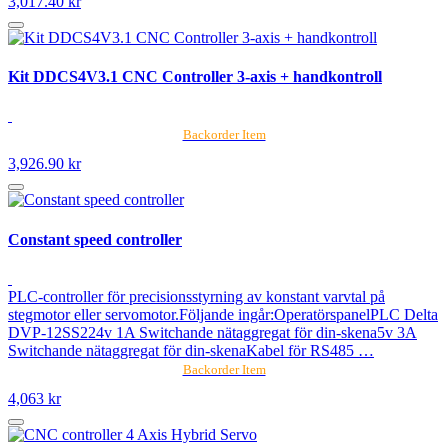
3,017.40 kr
Kit DDCS4V3.1 CNC Controller 3-axis + handkontroll
Backorder Item
3,926.90 kr
Constant speed controller
PLC-controller för precisionsstyrning av konstant varvtal på
stegmotor eller servomotor.Följande ingår:OperatörspanelPLC Delta
DVP-12SS224v 1A Switchande nätaggregat för din-skena5v 3A
Switchande nätaggregat för din-skenaKabel för RS485 …
Backorder Item
4,063 kr