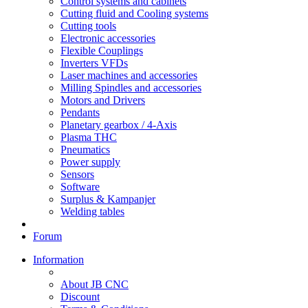
Control systems and cabinets
Cutting fluid and Cooling systems
Cutting tools
Electronic accessories
Flexible Couplings
Inverters VFDs
Laser machines and accessories
Milling Spindles and accessories
Motors and Drivers
Pendants
Planetary gearbox / 4-Axis
Plasma THC
Pneumatics
Power supply
Sensors
Software
Surplus & Kampanjer
Welding tables
Forum
Information
About JB CNC
Discount