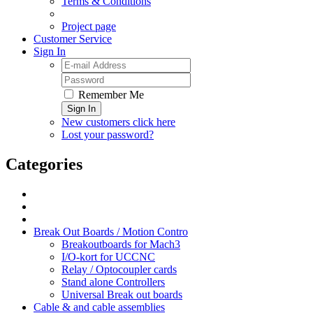
Terms & Conditions
Project page
Customer Service
Sign In
Remember Me
Sign In
New customers click here
Lost your password?
Categories
Break Out Boards / Motion Contro
Breakoutboards for Mach3
I/O-kort for UCCNC
Relay / Optocoupler cards
Stand alone Controllers
Universal Break out boards
Cable & and cable assemblies