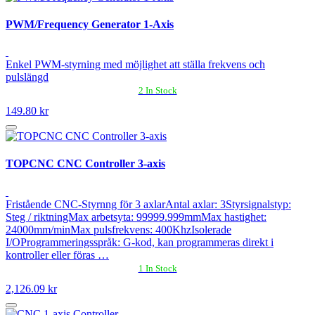
PWM/Frequency Generator 1-Axis
Enkel PWM-styrning med möjlighet att ställa frekvens och
pulslängd
2 In Stock
149.80 kr
TOPCNC CNC Controller 3-axis
Fristående CNC-Styrnng för 3 axlarAntal axlar: 3Styrsignalstyp:
Steg / riktningMax arbetsyta: 99999.999mmMax hastighet:
24000mm/minMax pulsfrekvens: 400KhzIsolerade
I/OProgrammeringsspråk: G-kod, kan programmeras direkt i
kontroller eller föras …
1 In Stock
2,126.09 kr