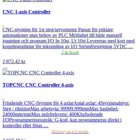
CNC 1-axis Controller
CNC-styrning för 1st steg/servomotor Passar för enklare
automationer utan behov av PLC Möjlighet till både manuell
joggning och program I/O In 10st, Ut 10st Levereras med kort med
kopplingsplintar för inkoppling av I/O Strömförsörjning 5VDC …
2 In Stock
2,872.42 kr
TOPCNC CNC Controller 4-axis
Fristående CNC-Styrnng för 4 axlarAntal axlar: 4Styrsignalstyp:
Steg / riktningMax arbetsyta: 99999.999mmMax hastighet:
24000mm/minMax pulsfrekvens: 400KhzIsolerade
I/OProgrammeringsspråk: G-kod, kan programmeras direkt i
kontroller eller föras …
Delivery in 4-5 weeks