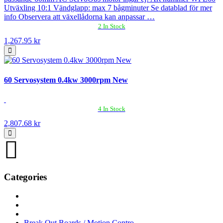
Utväxling 10:1 Vändglapp: max 7 bågminuter Se datablad för mer
info Observera att växellådorna kan anpassar …
2 In Stock
1,267.95 kr
60 Servosystem 0.4kw 3000rpm New
4 In Stock
2,807.68 kr
Categories
Break Out Boards / Motion Contro