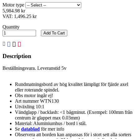
Motor type
5,984.98 kr
VAT:
1,496.25 kr
Quantity
Add To Cart
Description
Beställningsvara. Leveranstid 5v
Rundmatningsbord av hög kvalitet lämpligt för fjärde axel
eller roterande spindel.
Obs motor ingår ej!
Art nummer WTN130
Utväxling 10:1
Vändglapp / backlash: <1 bågminut. (Exempel: 100mm från
centrum är glappet max 0.03mm)
Material: Aluminiumhus / bord i stål.
Se
datablad
för mer info
Observera att borden kan anpassas för i stort sett alla sorters