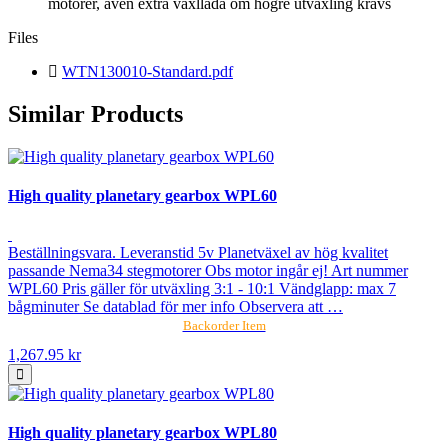
motorer, även extra växllåda om högre utväxling krävs
Files
WTN130010-Standard.pdf
Similar Products
High quality planetary gearbox WPL60
Beställningsvara. Leveranstid 5v Planetväxel av hög kvalitet
passande Nema34 stegmotorer Obs motor ingår ej! Art nummer
WPL60 Pris gäller för utväxling 3:1 - 10:1 Vändglapp: max 7
bågminuter Se datablad för mer info Observera att …
Backorder Item
1,267.95 kr
High quality planetary gearbox WPL80