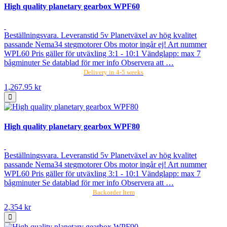
High quality planetary gearbox WPF60
Beställningsvara. Leveranstid 5v Planetväxel av hög kvalitet
passande Nema34 stegmotorer Obs motor ingår ej! Art nummer
WPL60 Pris gäller för utväxling 3:1 - 10:1 Vändglapp: max 7
bågminuter Se datablad för mer info Observera att …
Delivery in 4-5 weeks
1,267.95 kr
High quality planetary gearbox WPF80
Beställningsvara. Leveranstid 5v Planetväxel av hög kvalitet
passande Nema34 stegmotorer Obs motor ingår ej! Art nummer
WPL60 Pris gäller för utväxling 3:1 - 10:1 Vändglapp: max 7
bågminuter Se datablad för mer info Observera att …
Backorder Item
2,354 kr