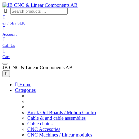
en / SE / SEK
Account
Call Us
Cart
JB CNC & Linear Components AB
Home
Categories
Break Out Boards / Motion Contro
Cable & and cable assemblies
Cable chains
CNC Accesories
CNC Machines / Linear modules