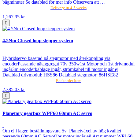
bågminuter Se datablad för mer info Observera att …
Delivery in 4-5 weeks
1,267.95 kr
4.5Nm Closed loop stepper system
Hybridservo baserad på stegmotor med återkoppling via
encoderPassande nätaggregat 70v 350w1st Motor och 1st drivmodul
ingår3m encoderkablage ingår, strömkabel till motor ingår ej
Datablad drivmodul: HSS86 Datablad stegmotor: 86HSE82
Backorder Item
2,385.03 kr
Planetary gearbox WPF60 60mm AC servo
Om ej i lager, beställningsvara 5v Planetväxel av hög kvalitet
passande 60mm AC ServoObs motor ingår ej! Art nummer WPL60