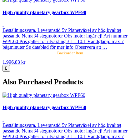
High quality planetary gearbox WPF90
Beställningsvara. Leveranstid 5v Planetväxel av hög kvalitet
passande Nema34 stegmotorer Obs motor ingår ej! Art nummer
WPL60 Pris gäller för utväxling 3:1 - 10:1 Vändglapp: max 7
bågminuter Se datablad för mer info Observera att …
Backorder Item
1,996.83 kr
Also Purchased Products
High quality planetary gearbox WPF60
Beställningsvara. Leveranstid 5v Planetväxel av hög kvalitet
passande Nema34 stegmotorer Obs motor ingår ej! Art nummer
WPL60 Pris gäller för utväxling 3:1 - 10:1 Vändglapp: max 7