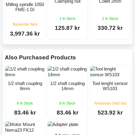
Clamping nut
Collet 2mm
Milling spindle 1050
FME-1 Di
1 In Stock
2 In Stock
Backorder Item
125.87 kr
330.72 kr
3,997.36 kr
Also Purchased Products
1/2 shaft coupling
1/2 shaft coupling
Tool lenght sensor
8mm
14mm
WS103
6 In Stock
8 In Stock
Temporary Sold Out
83.46 kr
83.46 kr
523.92 kr