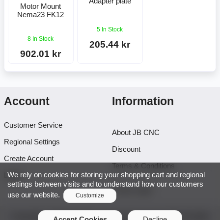
Adapter plate
Motor Mount
Nema23 FK12
5 In Stock
8 In Stock
205.44 kr
902.01 kr
Account
Information
Customer Service
About JB CNC
Regional Settings
Discount
Create Account
Terms & Conditions
We rely on
cookies
for storing your shopping cart and regional
Login
settings between visits and to understand how our customers
Project page
use our website.
Customize
Functionality Cookies
Copyright © 2026 JB CNC & Linear Components AB. All rights
Accept Cookies
Decline