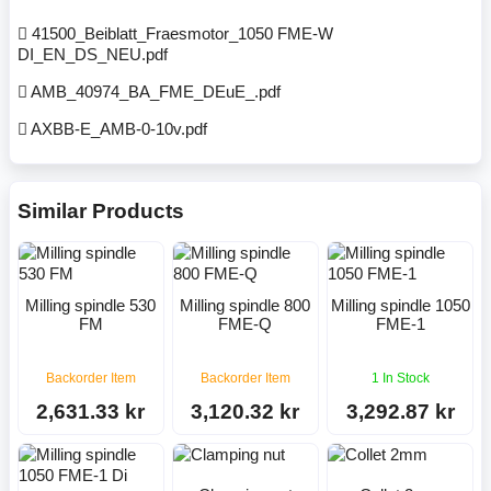
41500_Beiblatt_Fraesmotor_1050 FME-W
DI_EN_DS_NEU.pdf
AMB_40974_BA_FME_DEuE_.pdf
AXBB-E_AMB-0-10v.pdf
Similar Products
Milling spindle 530
Milling spindle 800
Milling spindle 1050
FM
FME-Q
FME-1
Backorder Item
Backorder Item
1 In Stock
2,631.33 kr
3,120.32 kr
3,292.87 kr