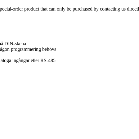
 special-order product that can only be purchased by contacting us directl
s på DIN-skena
tt någon programmering behövs
analoga ingångar eller RS-485