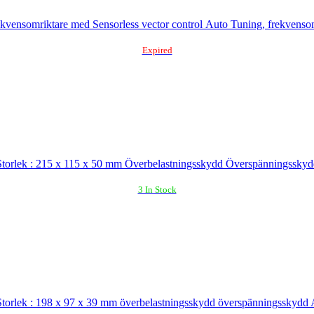
 frekvensomriktare med Sensorless vector control Auto Tuning, frekvens
Expired
orlek : 215 x 115 x 50 mm Överbelastningsskydd Överspänningsskydd A
3 In Stock
orlek : 198 x 97 x 39 mm överbelastningsskydd överspänningsskydd Aut