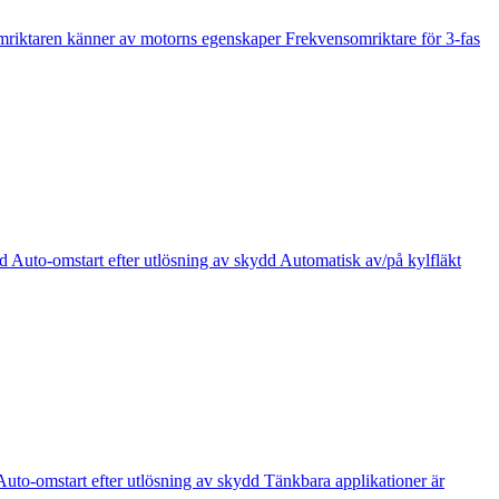
omriktaren känner av motorns egenskaper Frekvensomriktare för 3-fas
uto-omstart efter utlösning av skydd Automatisk av/på kylfläkt
o-omstart efter utlösning av skydd Tänkbara applikationer är