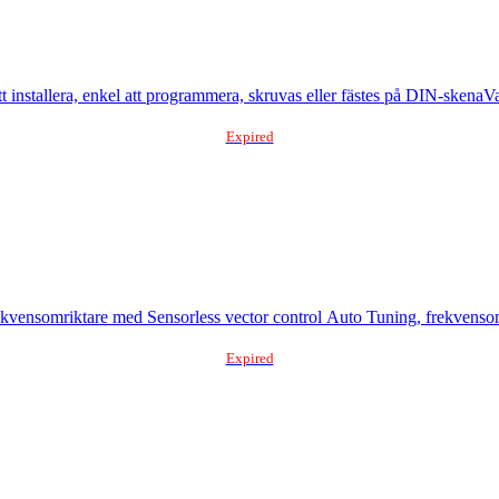
tt installera, enkel att programmera, skruvas eller fästes på DIN-skenaV
Expired
 frekvensomriktare med Sensorless vector control Auto Tuning, frekvens
Expired