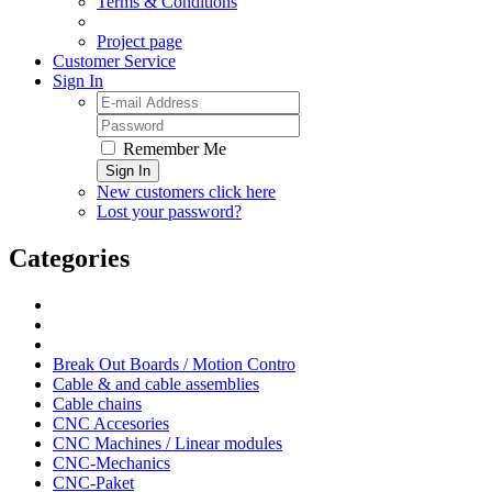
Terms & Conditions
Project page
Customer Service
Sign In
Remember Me
Sign In
New customers click here
Lost your password?
Categories
Break Out Boards / Motion Contro
Cable & and cable assemblies
Cable chains
CNC Accesories
CNC Machines / Linear modules
CNC-Mechanics
CNC-Paket