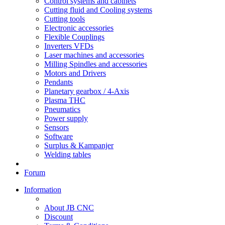
Control systems and cabinets
Cutting fluid and Cooling systems
Cutting tools
Electronic accessories
Flexible Couplings
Inverters VFDs
Laser machines and accessories
Milling Spindles and accessories
Motors and Drivers
Pendants
Planetary gearbox / 4-Axis
Plasma THC
Pneumatics
Power supply
Sensors
Software
Surplus & Kampanjer
Welding tables
Forum
Information
About JB CNC
Discount