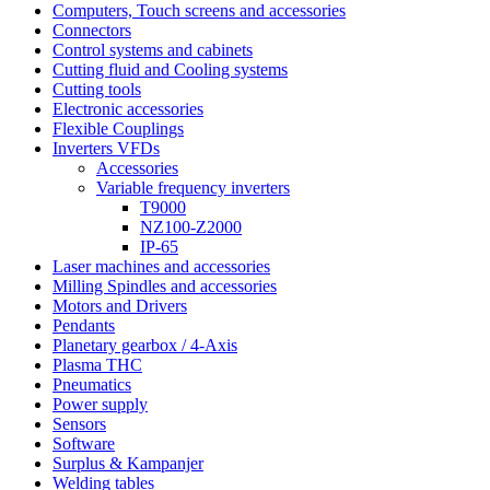
Computers, Touch screens and accessories
Connectors
Control systems and cabinets
Cutting fluid and Cooling systems
Cutting tools
Electronic accessories
Flexible Couplings
Inverters VFDs
Accessories
Variable frequency inverters
T9000
NZ100-Z2000
IP-65
Laser machines and accessories
Milling Spindles and accessories
Motors and Drivers
Pendants
Planetary gearbox / 4-Axis
Plasma THC
Pneumatics
Power supply
Sensors
Software
Surplus & Kampanjer
Welding tables