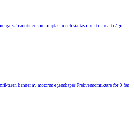
anliga 3-fasmotorer kan kopplas in och startas direkt utan att någon
omriktaren känner av motorns egenskaper Frekvensomriktare för 3-fas