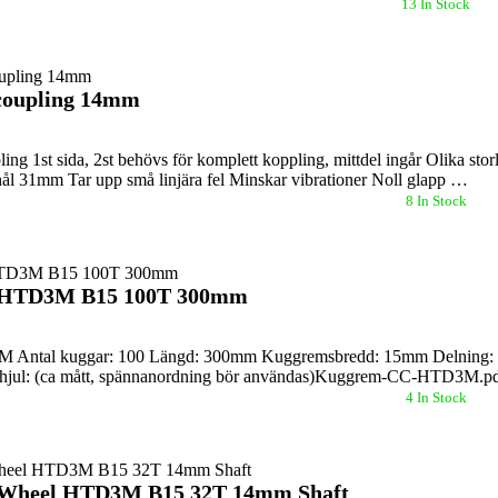
13 In Stock
 coupling 14mm
ling 1st sida, 2st behövs för komplett koppling, mittdel ingår Olika
l 31mm Tar upp små linjära fel Minskar vibrationer Noll glapp …
8 In Stock
t HTD3M B15 100T 300mm
Antal kuggar: 100 Längd: 300mm Kuggremsbredd: 15mm Delning: 3mm
hjul: (ca mått, spännanordning bör användas)Kuggrem-CC-HTD3M.p
4 In Stock
 Wheel HTD3M B15 32T 14mm Shaft