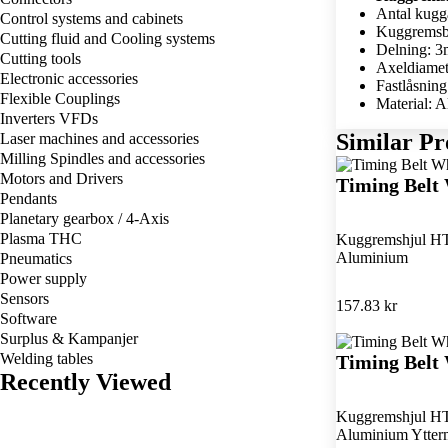
Antal kugg
Control systems and cabinets
Kuggremsb
Cutting fluid and Cooling systems
Delning: 
Cutting tools
Axeldiame
Electronic accessories
Fastlåsnin
Flexible Couplings
Material: 
Inverters VFDs
Similar Pr
Laser machines and accessories
Milling Spindles and accessories
Motors and Drivers
Timing Bel
Pendants
Planetary gearbox / 4-Axis
Plasma THC
Kuggremshjul HT
Aluminium
Pneumatics
Power supply
Sensors
157.83 kr
Software
Surplus & Kampanjer
Welding tables
Timing Belt
Recently Viewed
Kuggremshjul HT
Aluminium Ytterm