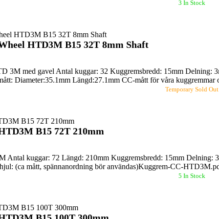
3 In Stock
 Wheel HTD3M B15 32T 8mm Shaft
D 3M med gavel Antal kuggar: 32 Kuggremsbredd: 15mm Delning: 3mm
ått: Diameter:35.1mm Längd:27.1mm CC-mått för våra kuggremmar oc
Temporary Sold Out
t HTD3M B15 72T 210mm
Antal kuggar: 72 Längd: 210mm Kuggremsbredd: 15mm Delning: 3mm 
hjul: (ca mått, spännanordning bör användas)Kuggrem-CC-HTD3M.p
5 In Stock
t HTD3M B15 100T 300mm