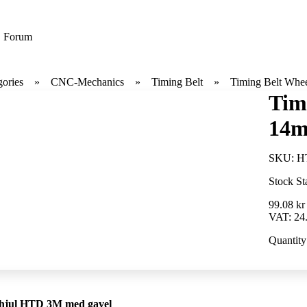
Forum
gories
CNC-Mechanics
Timing Belt
Timing Belt Wh
Tim
14m
SKU:
H
Stock St
99.08 kr
VAT:
24
Quantity
hjul HTD 3M med gavel