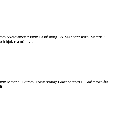
 Axeldiameter: 8mm Fastlåsning: 2x M4 Stoppskruv Material:
h hjul: (ca mått, …
Material: Gummi Förstärkning: Glasfibercord CC-mått för våra
df