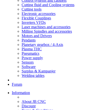
Control systems and cabinets
Cutting fluid and Cooling systems
Cutting tools
Electronic accessories
Flexible Couplings
Inverters VFDs
Laser machines and accessories
Milling Spindles and accessories
Motors and Drivers
Pendants
Planetary gearbox / 4-Axis
Plasma THC
Pneumatics
Power supply
Sensors
Software
Surplus & Kampanjer
Welding tables
Forum
Information
About JB CNC
Discount