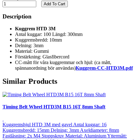
Add To Cart
Description
Kuggrem HTD 3M
Antal kuggar: 100 Längd: 300mm
Kuggremsbredd: 10mm
Delning: 3mm
Material: Gummi
Förstärkning: Glasfibercord
CC-mått för våra kuggremmar och hjul: (ca mått,
spännanordning bör användas)
Kuggrem-CC-HTD3M.pdf
Similar Products
Timing Belt Wheel HTD3M B15 16T 8mm Shaft
Kuggremshjul HTD 3M med gavel Antal kuggar: 16
Kuggremsbredd: 15mm Delning: 3mm Axeldiameter: 8mm
Fastlåsning: 2x M4 Stoppskruv Material: Aluminium Yttermått: