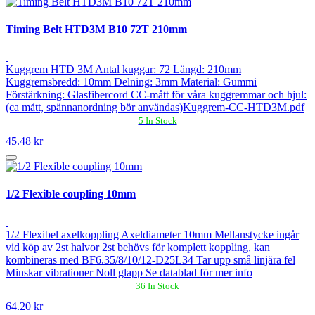
Timing Belt HTD3M B10 72T 210mm
Kuggrem HTD 3M Antal kuggar: 72 Längd: 210mm
Kuggremsbredd: 10mm Delning: 3mm Material: Gummi
Förstärkning: Glasfibercord CC-mått för våra kuggremmar och hjul:
(ca mått, spännanordning bör användas)Kuggrem-CC-HTD3M.pdf
5 In Stock
45.48 kr
1/2 Flexible coupling 10mm
1/2 Flexibel axelkoppling Axeldiameter 10mm Mellanstycke ingår
vid köp av 2st halvor 2st behövs för komplett koppling, kan
kombineras med BF6.35/8/10/12-D25L34 Tar upp små linjära fel
Minskar vibrationer Noll glapp Se datablad för mer info
36 In Stock
64.20 kr