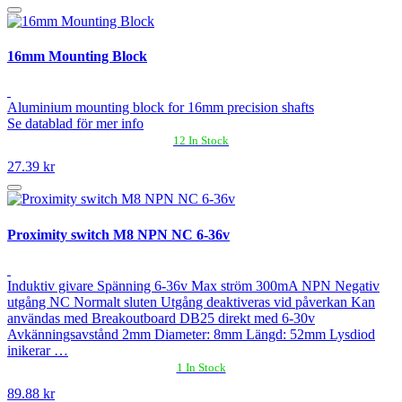
16mm Mounting Block
Aluminium mounting block for 16mm precision shafts
Se datablad för mer info
12 In Stock
27.39 kr
Proximity switch M8 NPN NC 6-36v
Induktiv givare Spänning 6-36v Max ström 300mA NPN Negativ
utgång NC Normalt sluten Utgång deaktiveras vid påverkan Kan
användas med Breakoutboard DB25 direkt med 6-30v
Avkänningsavstånd 2mm Diameter: 8mm Längd: 52mm Lysdiod
inikerar …
1 In Stock
89.88 kr