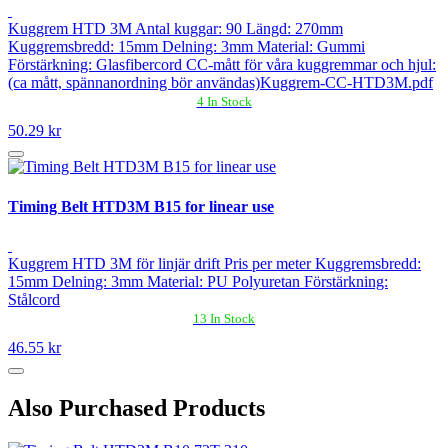
Kuggrem HTD 3M Antal kuggar: 90 Längd: 270mm
Kuggremsbredd: 15mm Delning: 3mm Material: Gummi
Förstärkning: Glasfibercord CC-mått för våra kuggremmar och hjul:
(ca mått, spännanordning bör användas)Kuggrem-CC-HTD3M.pdf
4 In Stock
50.29 kr
Timing Belt HTD3M B15 for linear use
Kuggrem HTD 3M för linjär drift Pris per meter Kuggremsbredd:
15mm Delning: 3mm Material: PU Polyuretan Förstärkning:
Stålcord
13 In Stock
46.55 kr
Also Purchased Products