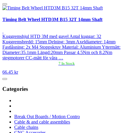
Timing Belt Wheel HTD3M B15 32T 14mm Shaft
Kuggremshjul HTD 3M med gavel Antal kuggar: 32
Kuggremsbredd: 15mm Delning: 3mm Axeldiameter: 14mm
Fastlåsning: 2x M4 Stoppskruv Material: Aluminium Yttermått:
Diameter:35.1mm Längd:20mm Passar 4.5Nm och 8.2Nm
stegmotorer CC-mått för våra …
7 In Stock
66.45 kr
Categories
Break Out Boards / Motion Contro
Cable & and cable assemblies
Cable chains
CNC Accesories