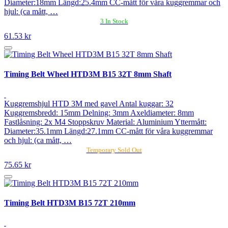
Diameter:18mm Längd:25.4mm CC-mått för våra kuggremmar och
hjul: (ca mått, …
3 In Stock
61.53 kr
Timing Belt Wheel HTD3M B15 32T 8mm Shaft
Kuggremshjul HTD 3M med gavel Antal kuggar: 32
Kuggremsbredd: 15mm Delning: 3mm Axeldiameter: 8mm
Fastlåsning: 2x M4 Stoppskruv Material: Aluminium Yttermått:
Diameter:35.1mm Längd:27.1mm CC-mått för våra kuggremmar
och hjul: (ca mått, …
Temporary Sold Out
75.65 kr
Timing Belt HTD3M B15 72T 210mm