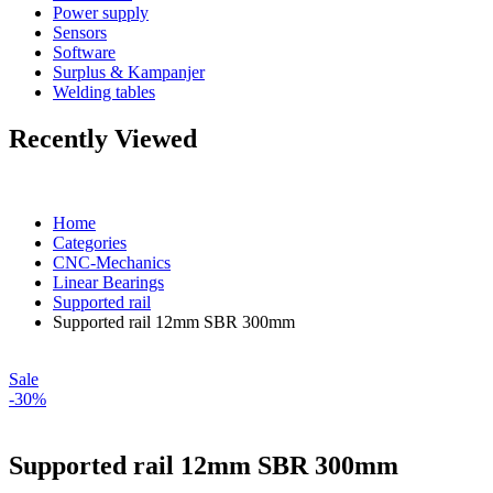
Power supply
Sensors
Software
Surplus & Kampanjer
Welding tables
Recently Viewed
Home
Categories
CNC-Mechanics
Linear Bearings
Supported rail
Supported rail 12mm SBR 300mm
Sale
-30%
Supported rail 12mm SBR 300mm