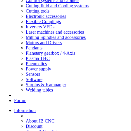
Control systems and cabinets
Cutting fluid and Cooling systems
Cutting tools
Electronic accessories
Flexible Couplings
Inverters VFDs
Laser machines and accessories
Milling Spindles and accessories
Motors and Drivers
Pendants
Planetary gearbox / 4-Axis
Plasma THC
Pneumatics
Power supply
Sensors
Software
Surplus & Kampanjer
Welding tables
Forum
Information
About JB CNC
Discount