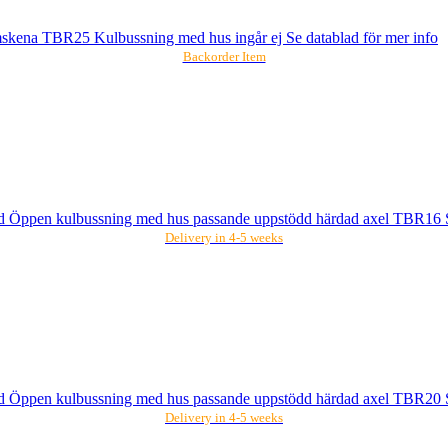
mskena TBR25 Kulbussning med hus ingår ej Se datablad för mer info
Backorder Item
nstid Öppen kulbussning med hus passande uppstödd härdad axel TBR16 S
Delivery in 4-5 weeks
nstid Öppen kulbussning med hus passande uppstödd härdad axel TBR20 S
Delivery in 4-5 weeks