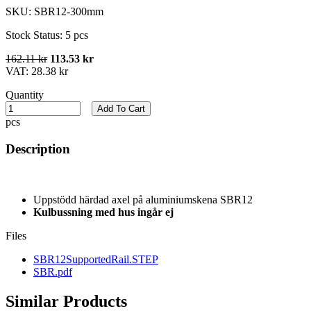
SKU:
SBR12-300mm
Stock Status:
5 pcs
162.11 kr
113.53 kr
VAT:
28.38 kr
Quantity
Add To Cart
pcs
Description
Uppstödd härdad axel på aluminiumskena SBR12
Kulbussning med hus ingår ej
Files
SBR12SupportedRail.STEP
SBR.pdf
Similar Products