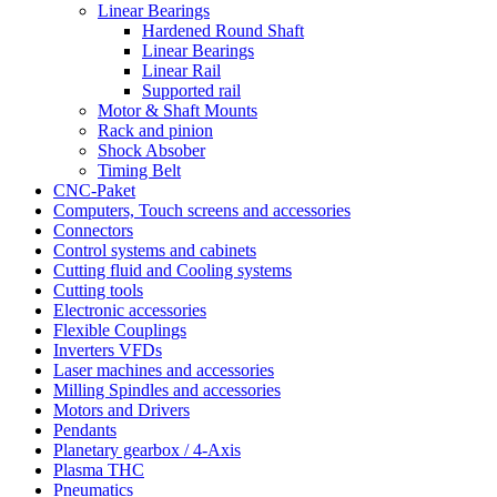
Linear Bearings
Hardened Round Shaft
Linear Bearings
Linear Rail
Supported rail
Motor & Shaft Mounts
Rack and pinion
Shock Absober
Timing Belt
CNC-Paket
Computers, Touch screens and accessories
Connectors
Control systems and cabinets
Cutting fluid and Cooling systems
Cutting tools
Electronic accessories
Flexible Couplings
Inverters VFDs
Laser machines and accessories
Milling Spindles and accessories
Motors and Drivers
Pendants
Planetary gearbox / 4-Axis
Plasma THC
Pneumatics