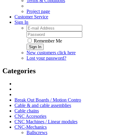
Terms & Conditions
Project page
Customer Service
Sign In
Remember Me
Sign In
New customers click here
Lost your password?
Categories
Break Out Boards / Motion Contro
Cable & and cable assemblies
Cable chains
CNC Accesories
CNC Machines / Linear modules
CNC-Mechanics
Ballscrews