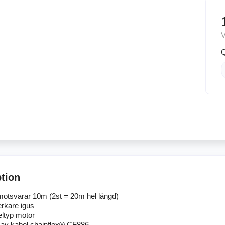
Q
ption
motsvarar 10m (2st = 20m hel längd)
verkare igus
ltyp motor
 av kabel chainflex® CF886