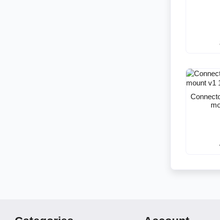
Connector
mo