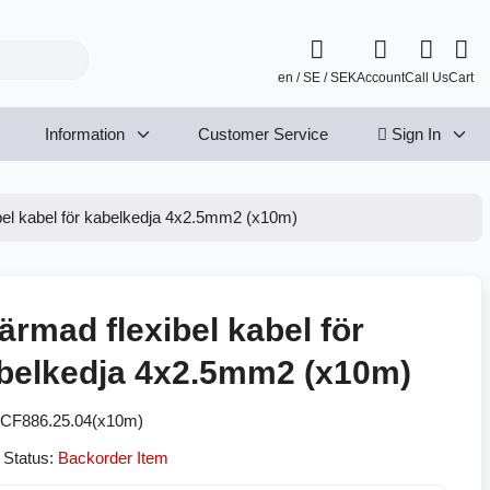
en / SE / SEK
Account
Call Us
Cart
Information
Customer Service
Sign In
bel kabel för kabelkedja 4x2.5mm2 (x10m)
ärmad flexibel kabel för
belkedja 4x2.5mm2 (x10m)
CF886.25.04(x10m)
 Status:
Backorder Item