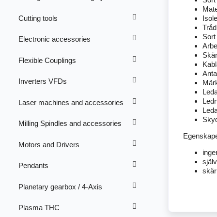
Mate
Cutting tools
Isol
Tråd
Sort
Electronic accessories
Arbe
Skär
Flexible Couplings
Kabl
Anta
Inverters VFDs
Märk
Led
Ledn
Laser machines and accessories
Leda
Skyd
Milling Spindles and accessories
Egenskape
Motors and Drivers
inge
själ
Pendants
skä
Planetary gearbox / 4-Axis
Plasma THC