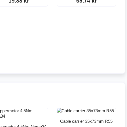
19.88 kr
65.74 kr
Cable carrier 35x73mm R55
permotor 4.5Nm Nema34