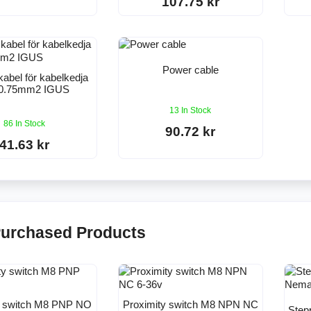
107.75 kr
Power cable
 kabel för kabelkedja
0.75mm2 IGUS
13 In Stock
86 In Stock
90.72 kr
41.63 kr
Purchased Products
y switch M8 PNP NO
Proximity switch M8 NPN NC
Step