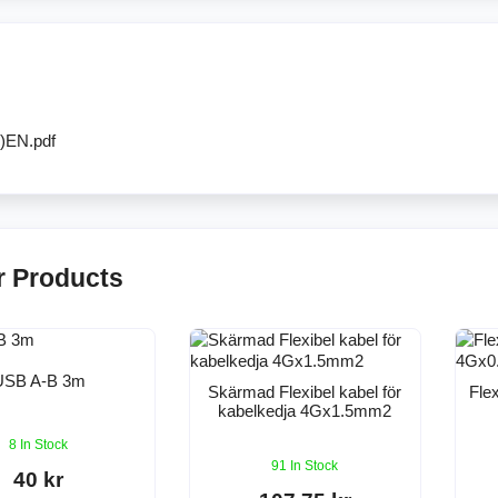
)EN.pdf
r Products
USB A-B 3m
Skärmad Flexibel kabel för
Flex
kabelkedja 4Gx1.5mm2
8 In Stock
91 In Stock
40 kr