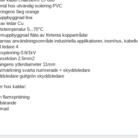
rial hos utvändig isolering PVC
eringens färg orange
uppbyggnad lina
 av ledar Cu
tstemperatur 5...70°C
muppbyggnad fläta av förtenta koppartrådar
arnas användningsområde industriella applikationer, inomhus, kabelke
l ledare 4
spänning 0.6/1kV
arsektion 2.5mm2
ingens ytterdiameter 11mm
rmärkning svarta numrerade + skyddsledare
dsledare gul/grön skyddsledare
r hos kablar:
n flamspridning
vbärande
rmad