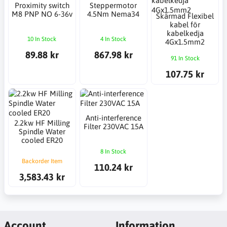
Proximity switch
Steppermotor
M8 PNP NO 6-36v
4.5Nm Nema34
Skärmad Flexibel
kabel för
kabelkedja
10 In Stock
4 In Stock
4Gx1.5mm2
89.88 kr
867.98 kr
91 In Stock
107.75 kr
Anti-interference
2.2kw HF Milling
Filter 230VAC 15A
Spindle Water
cooled ER20
8 In Stock
Backorder Item
110.24 kr
3,583.43 kr
Account
Information