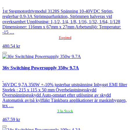
1st Stegmotordrivmodul 3128S Spänning 10-40VDC Ström,
reglerbar 0.9-3A Strömsparfunktion, Strömmen halveras vid
overksamhet Upplösning: 1,1/2, 1/4, 1/8, 1/16, 1/32, 1/64, 1/128
Dimensioner: 116mm x 67mm x 27mm Arbetsmiljö: Temperatur:
-15 …
Expired
480.54 kr
36v Switching Powersupply 350w 9.7A
36VDC 9,7A 350W +-10% justerbar utstpänning Inbyggt EMI filter
Storlek : 215 x 115 x 50 mm Överbelastningsskydd
Överspänningsskydd Auto-omstart efter utlösning av skydd
Automatisk av/på kylfläkt Tänkbara applikationer är maskinbyggen,
tex …
3 In Stock
467.59 kr