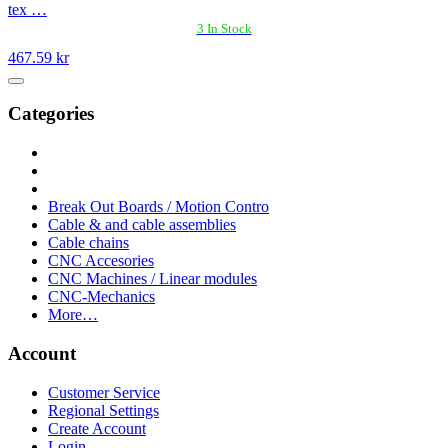
tex …
3 In Stock
467.59 kr
Categories
Break Out Boards / Motion Contro
Cable & and cable assemblies
Cable chains
CNC Accesories
CNC Machines / Linear modules
CNC-Mechanics
More…
Account
Customer Service
Regional Settings
Create Account
Login