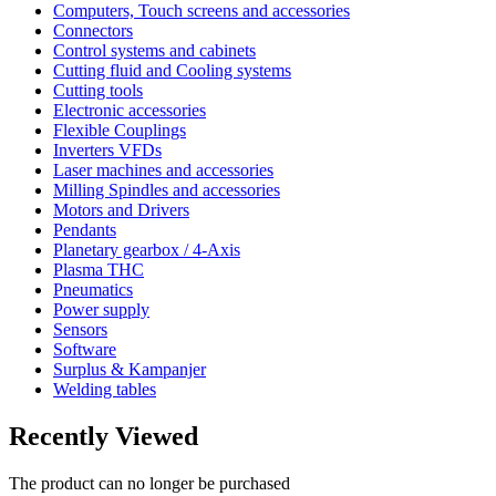
Computers, Touch screens and accessories
Connectors
Control systems and cabinets
Cutting fluid and Cooling systems
Cutting tools
Electronic accessories
Flexible Couplings
Inverters VFDs
Laser machines and accessories
Milling Spindles and accessories
Motors and Drivers
Pendants
Planetary gearbox / 4-Axis
Plasma THC
Pneumatics
Power supply
Sensors
Software
Surplus & Kampanjer
Welding tables
Recently Viewed
The product can no longer be purchased