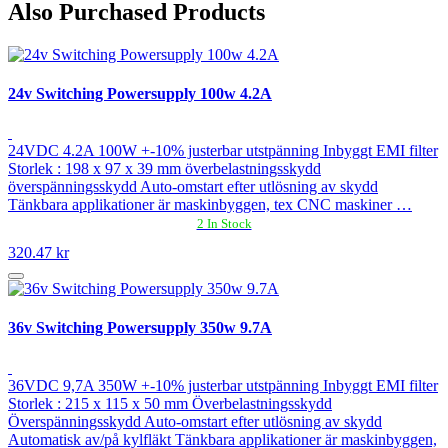
Also Purchased Products
24v Switching Powersupply 100w 4.2A
24VDC 4.2A 100W +-10% justerbar utstpänning Inbyggt EMI filter
Storlek : 198 x 97 x 39 mm överbelastningsskydd
överspänningsskydd Auto-omstart efter utlösning av skydd
Tänkbara applikationer är maskinbyggen, tex CNC maskiner …
2 In Stock
320.47 kr
36v Switching Powersupply 350w 9.7A
36VDC 9,7A 350W +-10% justerbar utstpänning Inbyggt EMI filter
Storlek : 215 x 115 x 50 mm Överbelastningsskydd
Överspänningsskydd Auto-omstart efter utlösning av skydd
Automatisk av/på kylfläkt Tänkbara applikationer är maskinbyggen,