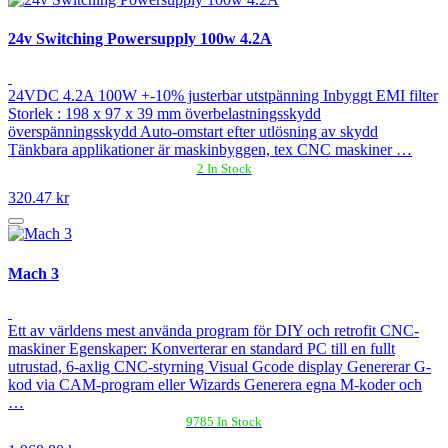
24v Switching Powersupply 100w 4.2A
24VDC 4.2A 100W +-10% justerbar utstpänning Inbyggt EMI filter
Storlek : 198 x 97 x 39 mm överbelastningsskydd
överspänningsskydd Auto-omstart efter utlösning av skydd
Tänkbara applikationer är maskinbyggen, tex CNC maskiner …
2 In Stock
320.47 kr
Mach 3
Ett av världens mest använda program för DIY och retrofit CNC-
maskiner Egenskaper: Konverterar en standard PC till en fullt
utrustad, 6-axlig CNC-styrning Visual Gcode display Genererar G-
kod via CAM-program eller Wizards Generera egna M-koder och
…
9785 In Stock