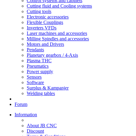
Control systems and cabinets
Cutting fluid and Cooling systems
Cutting tools
Electronic accessories
Flexible Couplings
Inverters VFDs
Laser machines and accessories
Milling Spindles and accessories
Motors and Drivers
Pendants
Planetary gearbox / 4-Axis
Plasma THC
Pneumatics
Power supply
Sensors
Software
Surplus & Kampanjer
Welding tables
Forum
Information
About JB CNC
Discount