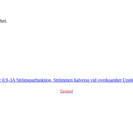
het.
.9-3A Strömsparfunktion, Strömmen halveras vid overksamhet Upplösn
Expired