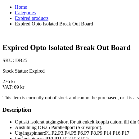
Home
Categories
Expired products
Expired Opto Isolated Break Out Board
Expired Opto Isolated Break Out Board
SKU:
DB25
Stock Status:
Expired
276 kr
VAT:
69 kr
This item is currently out of stock and cannot be purchased, or it is a
Description
Optiskt isolerat utgångskort för att enkelt koppla datorn till di
Anslutning DB25 Parallellport (Skrivarport).
Utgångspinnar:P1,P2,P3,P4,P5,P6,P7,P8,P9,P14,P16,P17.
Ingångspinnar: P10,P11,P12,P13,P15.