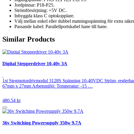
Jordpinnar: P18-P25.
Strömförsörjning: +5V DC.
Inbyggda klass C optokopplare.
Välj mellan enkel eller dubbel matningsspänning för extra säker
Passande kabel: Parallellportskabel hane till hane.
Similar Products
Digital Stepperdriver 10-40v 3A
1st Stegmotordrivmodul 3128S Spänning 10-40VDC Ström, reglerbar 0
67mm x 27mm Arbetsmiljö: Temperatur: -15 …
480.54 kr
36v Switching Powersupply 350w 9.7A