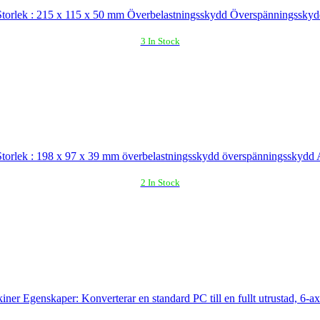
orlek : 215 x 115 x 50 mm Överbelastningsskydd Överspänningsskydd A
3 In Stock
orlek : 198 x 97 x 39 mm överbelastningsskydd överspänningsskydd Aut
2 In Stock
iner Egenskaper: Konverterar en standard PC till en fullt utrustad, 