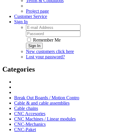
Terms & Conditions
Project page
Customer Service
Sign In
Remember Me
Sign In
New customers click here
Lost your password?
Categories
Break Out Boards / Motion Contro
Cable & and cable assemblies
Cable chains
CNC Accesories
CNC Machines / Linear modules
CNC-Mechanics
CNC-Paket