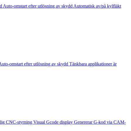
uto-omstart efter utlösning av skydd Automatisk av/på kylfläkt
o-omstart efter utlösning av skydd Tänkbara applikationer är
6-axlig CNC-styrning Visual Gcode display Genererar G-kod via CAM-