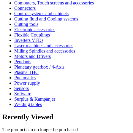
Computers, Touch screens and accessories
Connectors
Control systems and cabinets
Cutting fluid and Cooling systems
Cutting tools
Electronic accessories
Flexible Couplings
Inverters VFDs
Laser machines and accessories
Milling Spindles and accessories
Motors and Drivers
Pendants
Planetary gearbox / 4-Axis
Plasma THC
Pneumatics
Power supply
Sensors
Software
Surplus & Kampanjer
Welding tables
Recently Viewed
The product can no longer be purchased