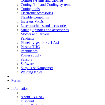
Control systems and cabinets
Cutting fluid and Cooling systems
Cutting tools
Electronic accessories
Flexible Couplings
Inverters VFDs
Laser machines and accessories
Milling Spindles and accessories
Motors and Drivers
Pendants
Planetary gearbox / 4-Axis
Plasma THC
Pneumatics
Power supply
Sensors
Software
Surplus & Kampanjer
Welding tables
Forum
Information
About JB CNC
Discount