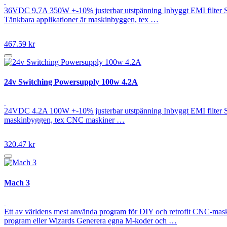
36VDC 9,7A 350W +-10% justerbar utstpänning Inbyggt EMI filter St
Tänkbara applikationer är maskinbyggen, tex …
467.59 kr
24v Switching Powersupply 100w 4.2A
24VDC 4.2A 100W +-10% justerbar utstpänning Inbyggt EMI filter St
maskinbyggen, tex CNC maskiner …
320.47 kr
Mach 3
Ett av världens mest använda program för DIY och retrofit CNC-mask
program eller Wizards Generera egna M-koder och …